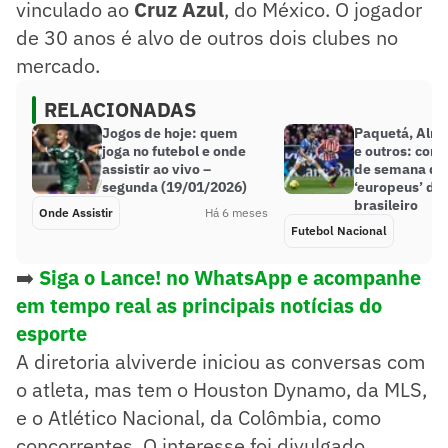
vinculado ao
Cruz Azul
, do México. O jogador
de 30 anos é alvo de outros dois clubes no
mercado.
RELACIONADAS
Jogos de hoje: quem
Paquetá, Alma
joga no futebol e onde
e outros: como
assistir ao vivo –
de semana dos
segunda (19/01/2026)
‘europeus’ do 
brasileiro
Onde Assistir
Há 6 meses
Futebol Nacional
➡️
Siga o Lance! no WhatsApp e acompanhe
em tempo real as principais notícias do
esporte
A diretoria alviverde iniciou as conversas com
o atleta, mas tem o Houston Dynamo, da MLS,
e o Atlético Nacional, da Colômbia, como
concorrentes. O interesse foi divulgado