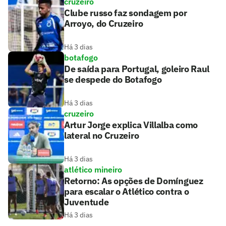
cruzeiro
Clube russo faz sondagem por
Arroyo, do Cruzeiro
Há 3 dias
botafogo
De saída para Portugal, goleiro Raul
se despede do Botafogo
Há 3 dias
cruzeiro
Artur Jorge explica Villalba como
lateral no Cruzeiro
Há 3 dias
atlético mineiro
Retorno: As opções de Domínguez
para escalar o Atlético contra o
Juventude
Há 3 dias