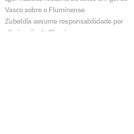
Vasco sobre o Fluminense
Zubeldía assume responsabilidade por
eliminação do Fluminense
Brenner celebra gols e admite dívida
com a torcida do Vasco: 'Devo um pouco'
Chaveamento da Copa do Brasil: data e
horário do sorteio
Dê suas notas: avalie as atuações em
Fluminense x Vasco
Brenner dá show, e Vasco elimina o
Fluminense na Copa do Brasil