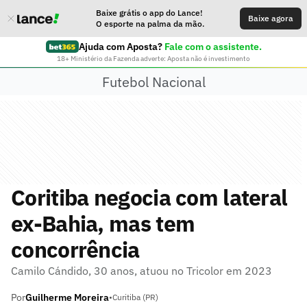
Baixe grátis o app do Lance!
Baixe agora
O esporte na palma da mão.
Ajuda com Aposta?
Fale com o assistente.
18+ Ministério da Fazenda adverte: Aposta não é investimento
Futebol Nacional
Coritiba negocia com lateral
ex-Bahia, mas tem
concorrência
Camilo Cándido, 30 anos, atuou no Tricolor em 2023
Por
Guilherme Moreira
•
Curitiba (PR)