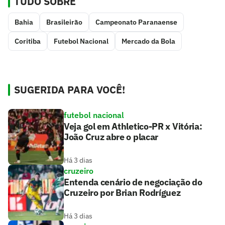
TUDO SOBRE
Bahia
Brasileirão
Campeonato Paranaense
Coritiba
Futebol Nacional
Mercado da Bola
SUGERIDA PARA VOCÊ!
futebol nacional
Veja gol em Athletico-PR x Vitória:
João Cruz abre o placar
Há 3 dias
cruzeiro
Entenda cenário de negociação do
Cruzeiro por Brian Rodríguez
Há 3 dias