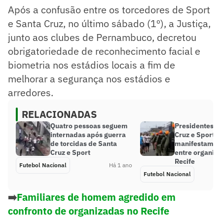
Após a confusão entre os torcedores de Sport
e Santa Cruz, no último sábado (1º), a Justiça,
junto aos clubes de Pernambuco, decretou
obrigatoriedade de reconhecimento facial e
biometria nos estádios locais a fim de
melhorar a segurança nos estádios e
arredores.
RELACIONADAS
Quatro pessoas seguem
Presidentes d
internadas após guerra
Cruz e Sport s
de torcidas de Santa
manifestam ap
Cruz e Sport
entre organiz
Recife
Futebol Nacional
Há 1 ano
Futebol Nacional
➡️
Familiares de homem agredido em
confronto de organizadas no Recife