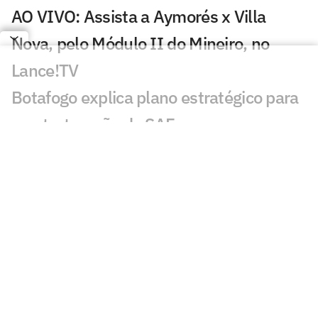
AO VIVO: Assista a Aymorés x Villa
Nova, pelo Módulo II do Mineiro, no
Lance!TV
Botafogo explica plano estratégico para
reestruturação da SAF
Atlético encaminha saída de Ivan
Román por empréstimo: veja detalhes
Vasco chama atenção pela evolução
física após pausa para a Copa do Mundo
Clubes brasileiros transformam Dia dos
Pais em estratégia de engajamento e
receitas