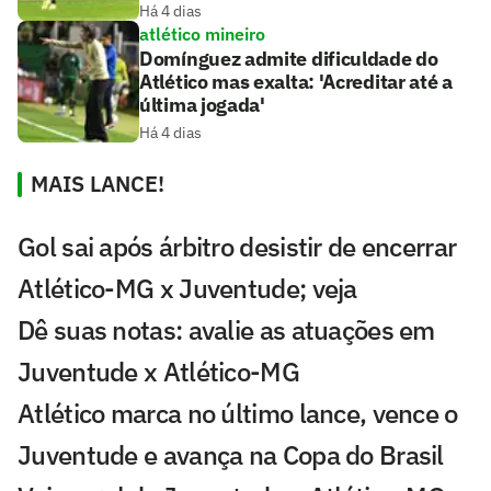
Há 4 dias
atlético mineiro
Domínguez admite dificuldade do
Atlético mas exalta: 'Acreditar até a
última jogada'
Há 4 dias
MAIS LANCE!
Gol sai após árbitro desistir de encerrar
Atlético-MG x Juventude; veja
Dê suas notas: avalie as atuações em
Juventude x Atlético-MG
Atlético marca no último lance, vence o
Juventude e avança na Copa do Brasil