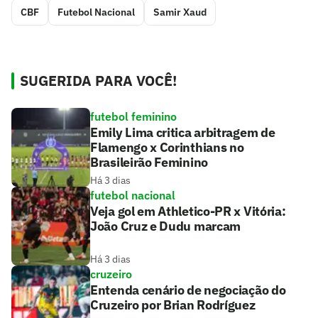
CBF
Futebol Nacional
Samir Xaud
SUGERIDA PARA VOCÊ!
futebol feminino
Emily Lima critica arbitragem de
Flamengo x Corinthians no
Brasileirão Feminino
Há 3 dias
futebol nacional
Veja gol em Athletico-PR x Vitória:
João Cruz e Dudu marcam
Há 3 dias
cruzeiro
Entenda cenário de negociação do
Cruzeiro por Brian Rodríguez