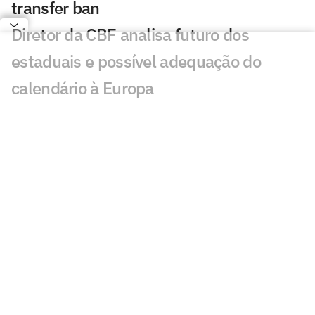
transfer ban
Diretor da CBF analisa futuro dos
estaduais e possível adequação do
calendário à Europa
Festa Junina do São Paulo fica R$ 3
milhões abaixo do orçamento
Kevin Castaño no Atlético: Paulo Bracks
abre o jogo sobre negociação
Jornalista da CazéTV detona eliminação
do Fluminense: 'Vergonha'
São Paulo mira receita milionária em
acordo com a Ticketmaster