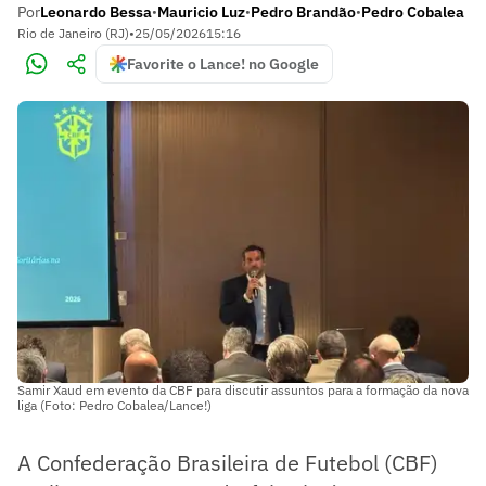
Por
Leonardo Bessa
Mauricio Luz
Pedro Brandão
Pedro Cobalea
•
•
•
Rio de Janeiro (RJ)
•
25/05/2026
15:16
Favorite o Lance! no Google
Samir Xaud em evento da CBF para discutir assuntos para a formação da nova
liga (Foto: Pedro Cobalea/Lance!)
A Confederação Brasileira de Futebol (CBF)