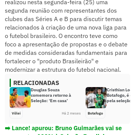
realizou nesta segunda-feira (25) uma
segunda reunião com representantes dos
clubes das Séries A e B para discutir temas
relacionados à criação de uma nova liga para
o futebol brasileiro. O encontro teve como
foco a apresentação de propostas e o debate
de medidas consideradas fundamentais para
fortalecer o "produto Brasileirão" e
modernizar a estrutura do futebol nacional.
RELACIONADAS
Douglas Souza
Cristhian Loor
comemora retorno à
Botafogo, é c
Seleção: ‘Em casa’
pela seleção 
Vôlei
Há 2 meses
Botafogo
➡️
Lance! apurou: Bruno Guimarães vai se