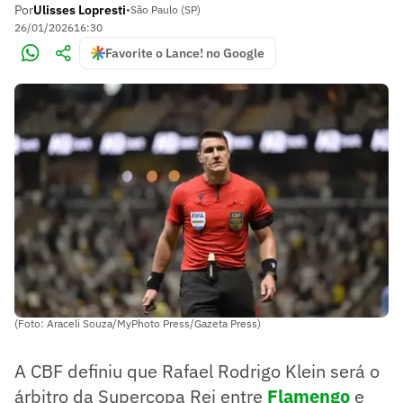
Por
Ulisses Lopresti
•
São Paulo (SP)
26/01/2026
16:30
Favorite o Lance! no Google
(Foto: Araceli Souza/MyPhoto Press/Gazeta Press)
A CBF definiu que Rafael Rodrigo Klein será o
árbitro da Supercopa Rei entre
Flamengo
e