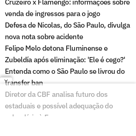
Cruzeiro x Flamengo: informações sobre
venda de ingressos para o jogo
Defesa de Nicolas, do São Paulo, divulga
nova nota sobre acidente
Felipe Melo detona Fluminense e
Zubeldía após eliminação: 'Ele é cego?'
Entenda como o São Paulo se livrou do
transfer ban
Diretor da CBF analisa futuro dos
estaduais e possível adequação do
calendário à Europa
Festa Junina do São Paulo fica R$ 3