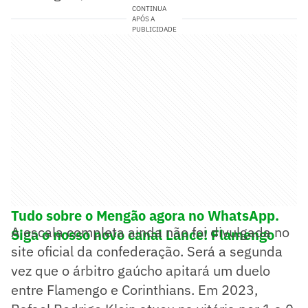
CONTINUA
APÓS A
PUBLICIDADE
Tudo sobre o Mengão agora no WhatsApp.
A escala completa ainda não foi divulgada no
Siga o nosso novo canal Lance! Flamengo
site oficial da confederação. Será a segunda
vez que o árbitro gaúcho apitará um duelo
entre Flamengo e Corinthians. Em 2023,