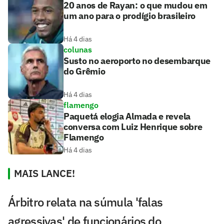
20 anos de Rayan: o que mudou em
um ano para o prodígio brasileiro
Há 4 dias
colunas
Susto no aeroporto no desembarque
do Grêmio
Há 4 dias
flamengo
Paquetá elogia Almada e revela
conversa com Luiz Henrique sobre
Flamengo
Há 4 dias
MAIS LANCE!
Árbitro relata na súmula 'falas
agressivas' de funcionários do