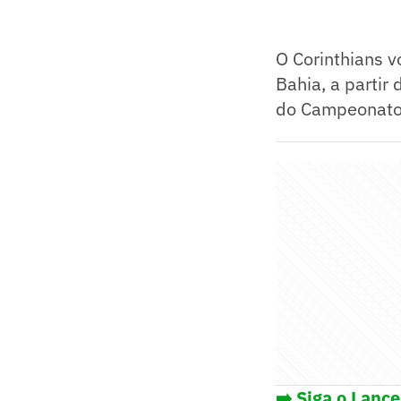
O Corinthians v
Bahia, a partir
do Campeonato 
➡️ Siga o Lanc