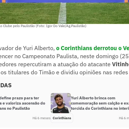
o Clube pelo Paulistão (Foto: Igor Do Vale/Ag.Paulistão)
ador de Yuri Alberto,
o Corinthians derrotou o Ve
vencer no Campeonato Paulista, neste domingo (25
cedores repercutiram a atuação do atacante
Vitinh
 os titulares do Timão e dividiu opiniões nas redes 
ADAS
define prazo para ter
Yuri Alberto brinca com
 e valoriza ascensão do
comemoração sem calção e ex
ans no Paulistão
torcida do Corinthians no inter
Há 6 meses
Corinthians
Há 6 