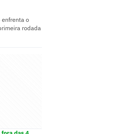
 enfrenta o
 primeira rodada
 fora das 4