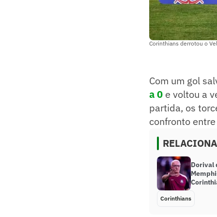
Corinthians derrotou o Vel
Com um gol salv
a 0
e voltou a 
partida, os tor
confronto entre
RELACION
Dorival 
Memphis
Corinthi
Corinthians