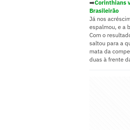
➡️
Corinthians 
Brasileirão
Já nos acréscim
espalmou, e a 
Com o resultado
saltou para a q
mata da competi
duas à frente 