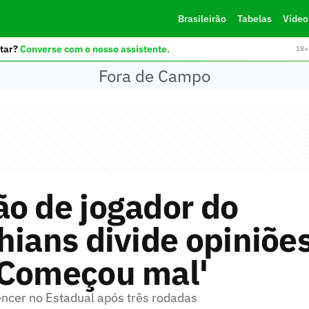
Brasileirão
Tabelas
Vídeo
tar?
Converse com o nosso assistente.
18+ 
Fora de Campo
o de jogador do
hians divide opiniõe
'Começou mal'
encer no Estadual após três rodadas