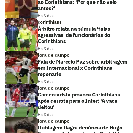
ao Corinthians: 'Por que não veio
antes?'
Há 3 dias
corinthians
Árbitro relata na súmula 'falas
agressivas' de funcionários do
Corinthians
Há 3 dias
fora de campo
Fala de Marcelo Paz sobre arbitragem
em Internacional x Corinthians
repercute
Há 3 dias
fora de campo
Comentarista provoca Corinthians
após derrota para o Inter: 'A vaca
deitou'
Há 3 dias
fora de campo
Dublagem flagra denúncia de Hugo