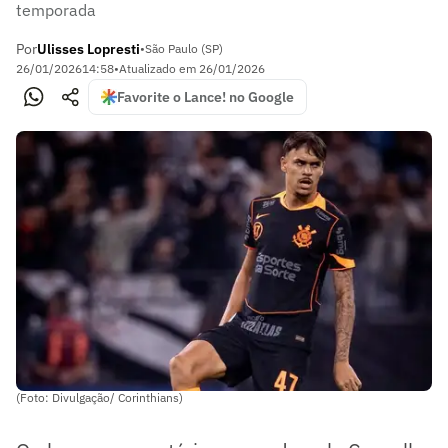
temporada
Por
Ulisses Lopresti
•
São Paulo (SP)
26/01/2026
14:58
•
Atualizado em
26/01/2026
Favorite o Lance! no Google
(Foto: Divulgação/ Corinthians)