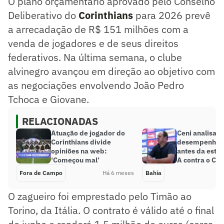
O plano orçamentário aprovado pelo Conselho
Deliberativo do
Corinthians
para 2026 prevê
a arrecadação de R$ 151 milhões com a
venda de jogadores e de seus direitos
federativos. Na última semana, o clube
alvinegro avançou em direção ao objetivo com
as negociações envolvendo João Pedro
Tchoca e Giovane.
RELACIONADAS
Atuação de jogador do
Ceni analisa
Corinthians divide
desempenho d
opiniões na web:
antes da estre
‘Começou mal’
A contra o Cor
Fora de Campo
Há 6 meses
Bahia
O zagueiro foi emprestado pelo Timão ao
Torino, da Itália. O contrato é válido até o final