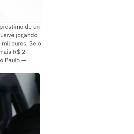
mpréstimo de um
clusive jogando
mil euros. Se o
 mais R$ 2
ão Paulo —