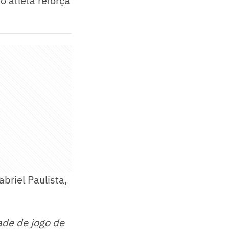
o atleta reforça
briel Paulista,
ade de jogo de