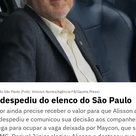
do São Paulo (Foto: Vinicius Nunes/Agência F8/Gazeta Press)
 despediu do elenco do São Paulo
or ainda precise receber o valor para que Alisson 
e despediu e comunicou sua decisão aos companhei
ega para ocupar a vaga deixada por Maycon, que se