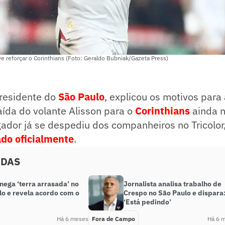
ve reforçar o Corinthians (Foto: Geraldo Bubniak/Gazeta Press)
presidente do
São Paulo
, explicou os motivos para
ída do volante Alisson para o
Corinthians
ainda n
gador já se despediu dos companheiros no Tricolor
ado oficialmente
.
ADAS
nega ‘terra arrasada’ no
Jornalista analisa trabalho de
lo e revela acordo com o
Crespo no São Paulo e dispara
‘Está pedindo’
Há 6 meses
Fora de Campo
Há 6 