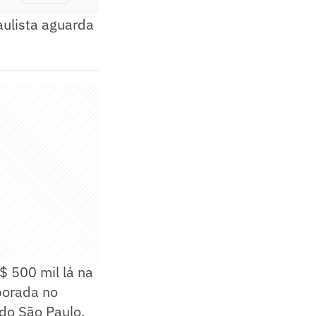
aulista aguarda
 500 mil lá na
porada no
do São Paulo.