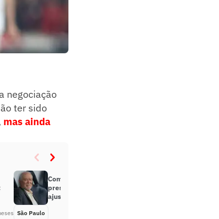
 a negociação
ão ter sido
,
mas ainda
Com atraso de meses, novo
:
presidente do São Paulo prioriza
ajustes financeiros
meses
São Paulo
Há 6 meses