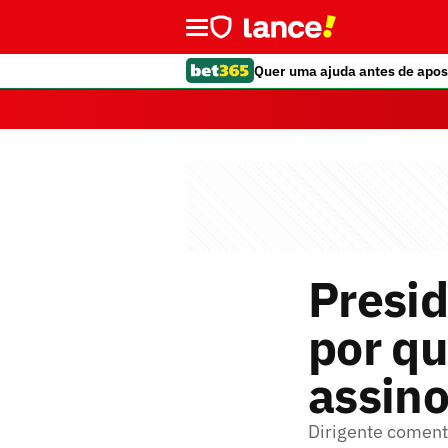
Quer uma ajuda antes de apos
Presid
por qu
assino
Dirigente coment