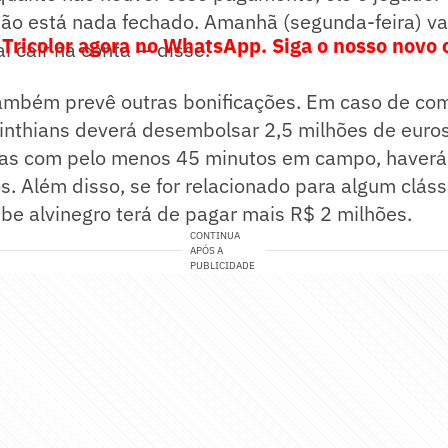
não está nada fechado. Amanhã (segunda-feira) v
 Tricolor agora no WhatsApp. Siga o nosso novo 
i cair na conta — disse.
ambém prevê outras bonificações. Em caso de co
orinthians deverá desembolsar 2,5 milhões de euro
idas com pelo menos 45 minutos em campo, haverá
s. Além disso, se for relacionado para algum cláss
ube alvinegro terá de pagar mais R$ 2 milhões.
CONTINUA
APÓS A
PUBLICIDADE