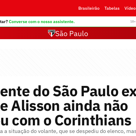
Brasileirão
Tabelas
Vídeo
tar?
Converse com o nosso assistente.
18+ 
São Paulo
ente do São Paulo ex
e Alisson ainda não
u com o Corinthians
a a situação do volante, que se despediu do elenco, m