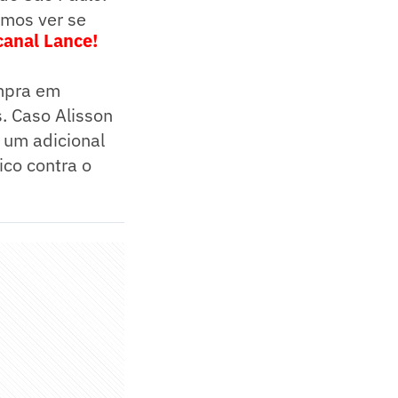
amos ver se
canal Lance!
mpra em
s. Caso Alisson
 um adicional
ico contra o