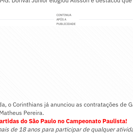
-MG. Dorival Júnior elogiou Alisson e destacou que 
CONTINUA
APÓS A
PUBLICIDADE
, o Corinthians já anunciou as contratações de Ga
Matheus Pereira.
artidas do São Paulo no Campeonato Paulista!
mais de 18 anos para participar de qualquer ativid