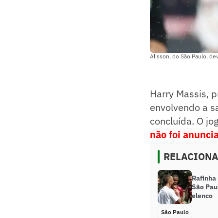
Alisson, do São Paulo, de
Harry Massis, 
envolvendo a sa
concluída. O jo
não foi anunci
RELACION
Rafinha 
São Pau
elenco
São Paulo