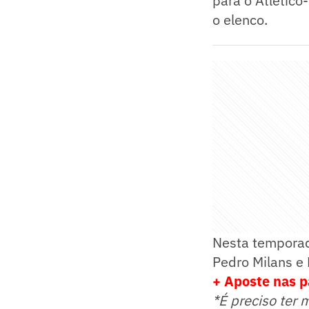
para o Atlético
o elenco.
Nesta temporada
Pedro Milans e 
+ Aposte nas p
*É preciso ter 