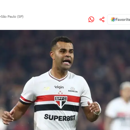
•
São Paulo (SP)
Favorit