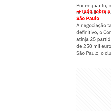
Por enquanto, 
➡️Tudo sobre o
esse dinheiro va
São Paulo
A negociação t
definitivo, o C
atinja 25 part
de 250 mil euro
São Paulo, o cl