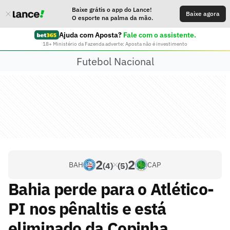
Baixe grátis o app do Lance!
Baixe agora
O esporte na palma da mão.
Ajuda com Aposta?
Fale com o assistente.
18+ Ministério da Fazenda adverte: Aposta não é investimento
Futebol Nacional
2
2
BAH
CAP
(4)
(5)
Bahia perde para o Atlético-
PI nos pênaltis e está
eliminado da Copinha