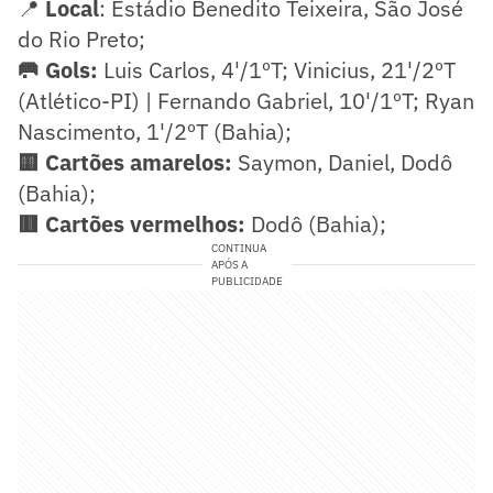
📍
Local
: Estádio Benedito Teixeira, São José
do Rio Preto;
🥅 Gols:
Luis Carlos, 4'/1ºT; Vinicius, 21'/2ºT
(Atlético-PI) | Fernando Gabriel, 10'/1ºT; Ryan
Nascimento, 1'/2ºT (Bahia);
🟨 Cartões amarelos:
Saymon, Daniel, Dodô
(Bahia);
🟥 Cartões vermelhos:
Dodô (Bahia);
CONTINUA
APÓS A
PUBLICIDADE