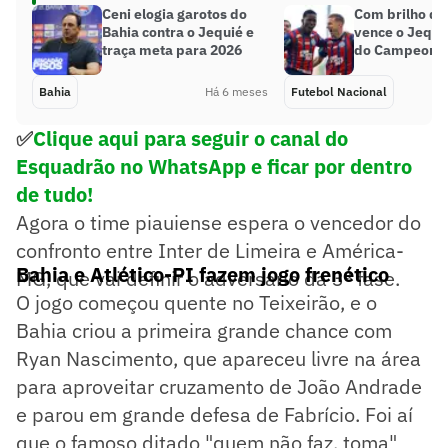
Ceni elogia garotos do
Com brilho de 
Bahia contra o Jequié e
vence o Jequié
traça meta para 2026
do Campeonat
Bahia
Há 6 meses
Futebol Nacional
✅
Clique aqui para seguir o canal do
Esquadrão no WhatsApp e ficar por dentro
de tudo!
Agora o time piauiense espera o vencedor do
confronto entre Inter de Limeira e América-
Bahia e Atlético-PI fazem jogo frenético
MG, que vai definir o adversário da 3ª fase.
O jogo começou quente no Teixeirão, e o
Bahia criou a primeira grande chance com
Ryan Nascimento, que apareceu livre na área
para aproveitar cruzamento de João Andrade
e parou em grande defesa de Fabrício. Foi aí
que o famoso ditado "quem não faz, toma"