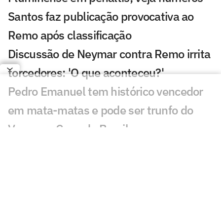
Santos faz publicação provocativa ao
Remo após classificação
Discussão de Neymar contra Remo irrita
torcedores: 'O que aconteceu?'
Pedro Emanuel tem histórico vencedor
em mata-matas e pode ser trunfo do
Vasco na Copa do Brasil
Zubeldía enfrenta dilema para escalar o
Fluminense diante do Vasco
Gestão Esportiva na Prática: quem lidera
o futebol na era das redes?