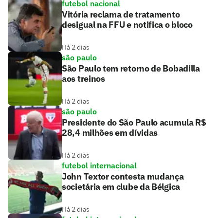
futebol nacional
Vitória reclama de tratamento
desigual na FFU e notifica o bloco
Há 2 dias
são paulo
São Paulo tem retorno de Bobadilla
aos treinos
Há 2 dias
são paulo
Presidente do São Paulo acumula R$
28,4 milhões em dívidas
Há 2 dias
futebol internacional
John Textor contesta mudança
societária em clube da Bélgica
Há 2 dias