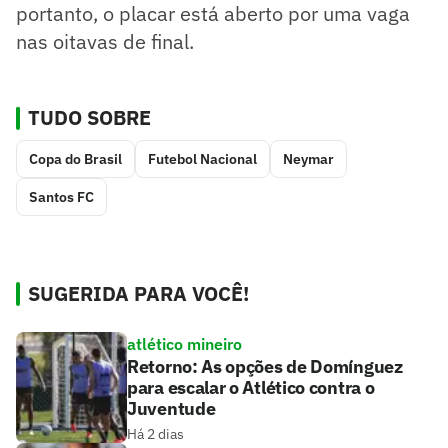
portanto, o placar está aberto por uma vaga
nas oitavas de final.
TUDO SOBRE
Copa do Brasil
Futebol Nacional
Neymar
Santos FC
SUGERIDA PARA VOCÊ!
atlético mineiro
Retorno: As opções de Domínguez
para escalar o Atlético contra o
Juventude
Há 2 dias