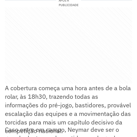
APÓS A
PUBLICIDADE
A cobertura começa uma hora antes de a bola
rolar, às 18h30, trazendo todas as
informações do pré-jogo, bastidores, provável
escalação das equipes e a movimentação das
torcidas para mais um capítulo decisivo da
Caso entre em campo, Neymar deve ser o
competição nacional.