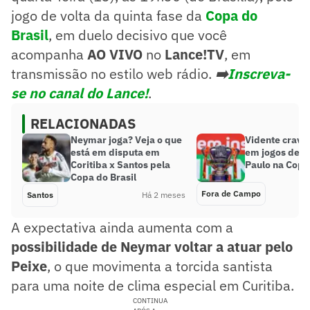
jogo de volta da quinta fase da
Copa do
Brasil
, em duelo decisivo que você
acompanha
AO VIVO
no
Lance!TV
, em
transmissão no estilo web rádio.
➡️
Inscreva-
se no canal do Lance!
.
RELACIONADAS
Neymar joga? Veja o que
Vidente crava
está em disputa em
em jogos de S
Coritiba x Santos pela
Paulo na Copa 
Copa do Brasil
Fora de Campo
Santos
Há 2 meses
A expectativa ainda aumenta com a
possibilidade de Neymar voltar a atuar pelo
Peixe
, o que movimenta a torcida santista
para uma noite de clima especial em Curitiba.
CONTINUA