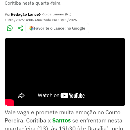
Coritiba nesta quarta-feira
Por
Redação Lance!
•
Rio de Janeiro (RJ)
13/05/2026
14:00
•
Atualizado em
13/05/2026
Favorite o Lance! no Google
Vale vaga e promete muita emoção no Couto
Pereira. Coritiba x
Santos
se enfrentam nesta
quarta-feira (13), às 19h30 (de Brasília), pelo