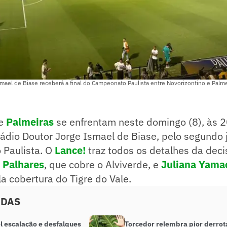
mael de Biase receberá a final do Campeonato Paulista entre Novorizontino e Palme
e
Palmeiras
se enfrentam neste domingo (8), às 
stádio Doutor Jorge Ismael de Biase, pelo segundo
Paulista. O
Lance!
traz todos os detalhes da dec
r Palhares
, que cobre o Alviverde, e
Juliana Yama
a cobertura do Tigre do Vale.
ADAS
l escalação e desfalques
Torcedor relembra pior derrot