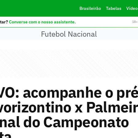
Brasileirão
Tabelas
Vídeo
tar?
Converse com o nosso assistente.
18+ 
Futebol Nacional
VO: acompanhe o pré
orizontino x Palmei
inal do Campeonato
ta