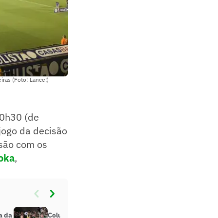
iras (Foto: Lance!)
20h30 (de
 jogo da decisão
isão com os
oka
,
a da
Colunistas do Lance! cravam