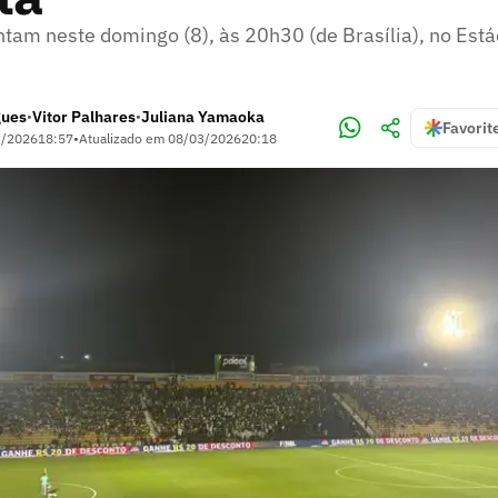
ntam neste domingo (8), às 20h30 (de Brasília), no Está
gues
Vitor Palhares
Juliana Yamaoka
•
•
Favorit
3/2026
18:57
•
Atualizado em
08/03/2026
20:18