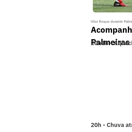
Vitor Roque durante Palm
Acompanhe 
Palmeiras
20h18 - Aqueci
20h - Chuva a