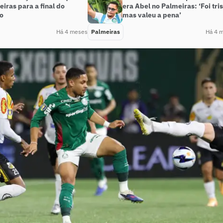
iras para a final do
era Abel no Palmeiras: ‘Foi tris
ão
mas valeu a pena’
Há 4 meses
Palmeiras
Há 4 