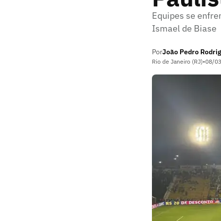
Equipes se enfre
Ismael de Biase
Por
João Pedro Rodri
Rio de Janeiro (RJ)
•
08/0