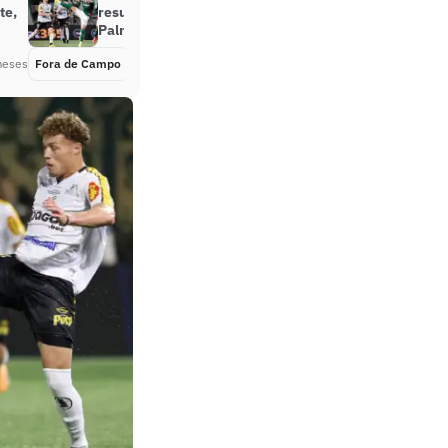
te,
resultado de Novorizontino x
Palmeiras
meses
Fora de Campo
Há 4 meses