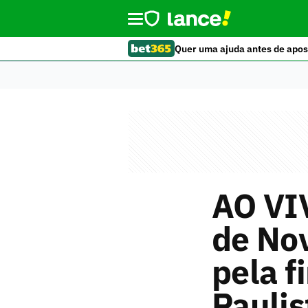
Quer uma ajuda antes de apos
AO VI
de Nov
pela f
Paulis