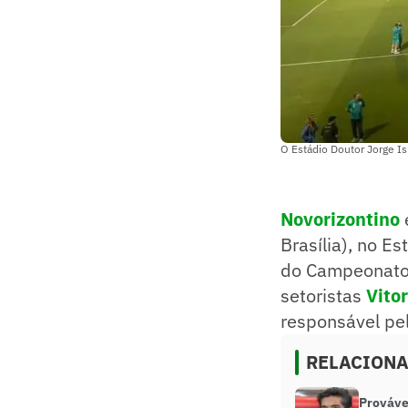
O Estádio Doutor Jorge Is
Novorizontino
Brasília), no E
do Campeonato 
setoristas
Vito
responsável pel
RELACION
Prováve