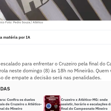
sico Foto: Pedro Souza / Atlético
a matéria por IA
calado para enfrentar o Cruzeiro pela final do Campeonato Mineiro. A bo
h no Mineirão. Quem vencer levanta o troféu, em caso de empate a deci
ado pelo jornalista!
escalado para enfrentar o Cruzeiro pela final do
 rola neste domingo (8) às 18h no Mineirão. Quem 
so de empate a decisão será nas penalidades.
ADAS
ara: Confira os duelos
Cruzeiro x Atlético-MG: onde
ais de Cruzeiro x Atlético-
assistir, horário e escalações d
nal do Mineiro
final do Campeonato Mineiro