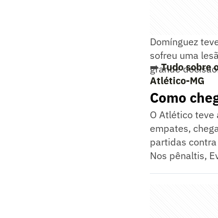
Domínguez teve
sofreu uma lesã
➡️
Tudo sobre o
grande decisão.
Atlético-MG
Como cheg
O Atlético teve
empates, chegan
partidas contra
Nos pênaltis, Ev