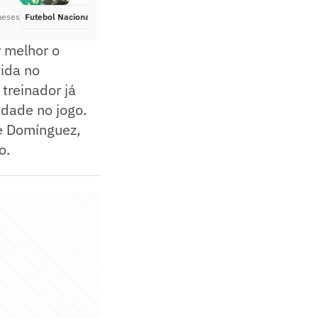
meses
Futebol Nacional
Há 4 meses
 melhor o
ida no
treinador já
dade no jogo.
de Domínguez,
o.