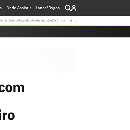
s
Onde Assistir
Lance! Jogos
Ministério da Fazenda adverte: Aposta não é investimento
 com
iro