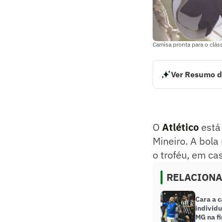
Camisa pronta para o clás
Ver Resumo d
O Atlético está es
domingo (8) às 18
penalidades.
Resumo supervision
O
Atlético
está 
Mineiro. A bola
o troféu, em ca
RELACION
Cara a c
individu
MG na fi