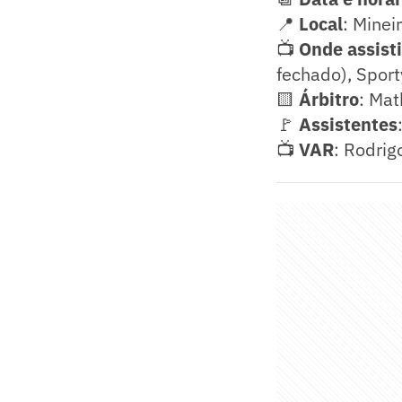
📍
Local
: Minei
📺
Onde assisti
fechado), Sport
🟨
Árbitro
: Ma
🚩
Assistentes
📺
VAR
: Rodrig