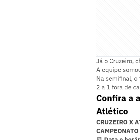
Já o Cruzeiro,
A equipe somou 
Na semifinal, o
2 a 1 fora de ca
Confira a 
Atlético
CRUZEIRO X 
CAMPEONATO 
📆
Data e horár