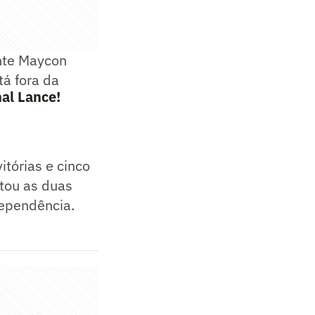
ante Maycon
á fora da
al Lance!
itórias e cinco
atou as duas
dependência.