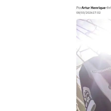
Por
Artur Henrique
•
Be
08/03/2026
17:02