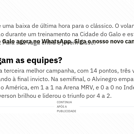
 uma baixa de última hora para o clássico. O vol
o durante um treinamento na Cidade do Galo e est
 Galo agora no WhatsApp. Siga o nosso novo can
 Para sua vaga entra o jovem Cissé.
am as equipes?
 a terceira melhor campanha, com 14 pontos, três v
do à final invicto. Na semifinal, o Alvinegro emp
 o América, em 1 a 1 na Arena MRV, e 0 a 0 no In
erson brilhou e liderou o triunfo por 4 a 2.
CONTINUA
APÓS A
PUBLICIDADE