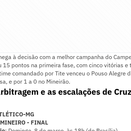
 chega à decisão com a melhor campanha do Campe
15 pontos na primeira fase, com cinco vitórias e t
 time comandado por Tite venceu o Pouso Alegre d
sa, e por 1 a 0 no Mineirão.
arbitragem e as escalações de Cruz
ATLÉTICO-MG
MINEIRO - FINAL
io
: Domingo, 8 de março, às 18h (de Brasília)