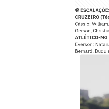
⚽ ESCALAÇÕE
CRUZEIRO (Técn
Cássio; William,
Gerson, Christi
ATLÉTICO-MG 
Everson; Natana
Bernard, Dudu 