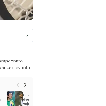
la rola neste
são será nas
 Campeonato
vencer levanta
Cruzeiro x Atlético-MG pode ter
a
duelo de gigantes nos pênaltis;
veja retrospecto