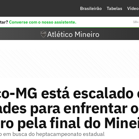
Brasileirão
Tabelas
Vídeo
tar?
Converse com o nosso assistente.
18+ 
Atlético Mineiro
co-MG está escalado
des para enfrentar o
ro pela final do Mine
do em busca do heptacampeonato estadual