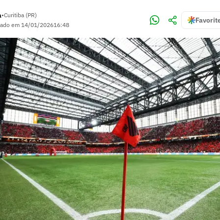
a
•
Curitiba (PR)
Favorit
zado em
14/01/2026
16:48