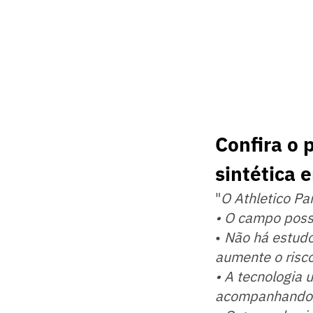
Confira o 
sintética 
"
O Athletico Pa
•⁠ ⁠O campo pos
•⁠ ⁠
Não há estudo
aumente o risco
•⁠ ⁠A tecnologi
acompanhando a