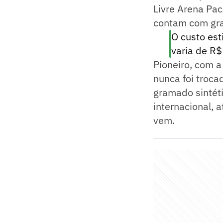
Livre Arena Pa
contam com gram
O custo est
varia de R$
Pioneiro, com a
nunca foi troca
gramado sintétic
internacional, 
vem.