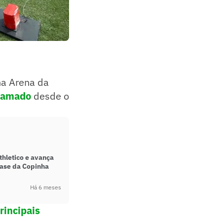
 na Arena da
gramado
desde o
thletico e avança
fase da Copinha
Há 6 meses
rincipais