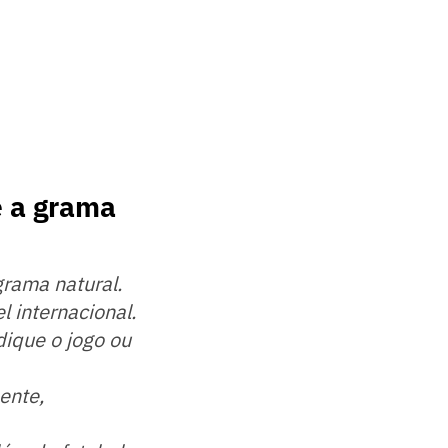
e a grama
grama natural.
l internacional.
dique o jogo ou
mente,