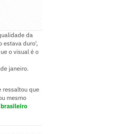
qualidade da
o estava duro',
ue o visual é o
de janeiro.
e ressaltou que
o ou mesmo
 brasileiro