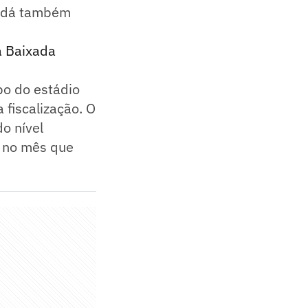
ondá também
a Baixada
po do estádio
 fiscalização. O
do nível
o no mês que