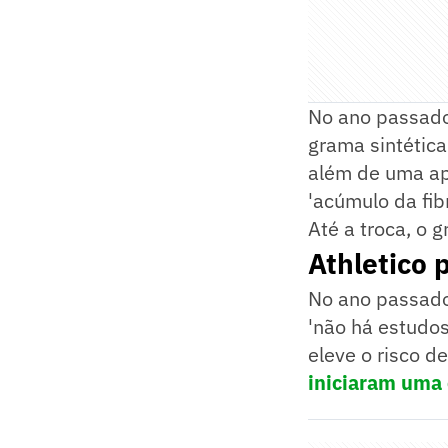
No ano passado
grama sintética
além de uma apa
'acúmulo da fib
Até a troca, o 
Athletico 
No ano passado,
'não há estudo
eleve o risco d
iniciaram uma 