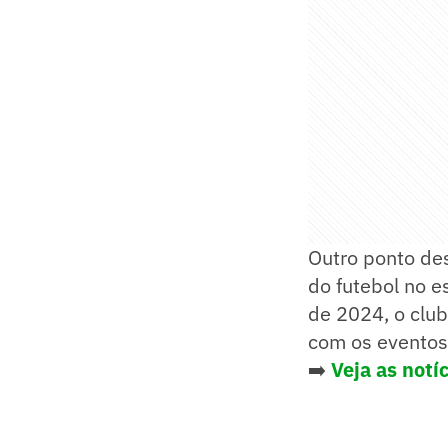
Outro ponto des
do futebol no e
de 2024, o clu
com os eventos
➡️
Veja as notí