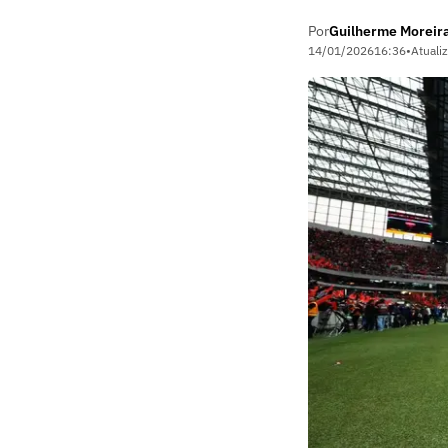
Por
Guilherme Moreir
14/01/2026
16:36
•
Atuali