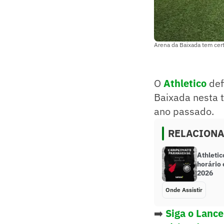
Arena da Baixada tem certi
O
Athletico
def
Baixada nesta 
ano passado.
RELACION
Athletic
horário
2026
Onde Assistir
➡️
Siga o Lanc