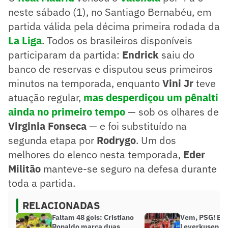
neste sábado (1), no Santiago Bernabéu, em
partida válida pela décima primeira rodada da
La Liga
. Todos os brasileiros disponíveis
participaram da partida:
Endrick
saiu do
banco de reservas e disputou seus primeiros
minutos na temporada, enquanto
Vini Jr
teve
atuação regular,
mas desperdiçou um pênalti
ainda no primeiro tempo
— sob os olhares de
Virginia Fonseca
— e foi substituído na
segunda etapa por
Rodrygo
. Um dos
melhores do elenco nesta temporada,
Eder
Militão
manteve-se seguro na defesa durante
toda a partida.
RELACIONADAS
Faltam 48 gols: Cristiano
Vem, PSG! Ba
Ronaldo marca duas
Leverkusen po