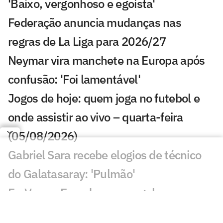
'Baixo, vergonhoso e egoísta'
Federação anuncia mudanças nas
regras de La Liga para 2026/27
Neymar vira manchete na Europa após
confusão: 'Foi lamentável'
Jogos de hoje: quem joga no futebol e
onde assistir ao vivo – quarta-feira
(05/08/2026)
Gabriel Sara recebe elogios de técnico
do Galatasaray: 'Pulmão'
Ex-Vasco, Evander marca golaço em
Cincinnati x Pachuca; veja