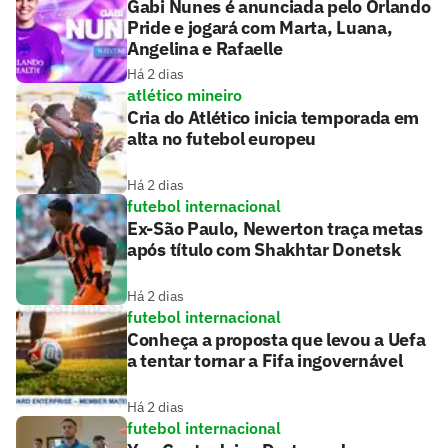
Gabi Nunes é anunciada pelo Orlando
Pride e jogará com Marta, Luana,
Angelina e Rafaelle
Há 2 dias
atlético mineiro
Cria do Atlético inicia temporada em
alta no futebol europeu
Há 2 dias
futebol internacional
Ex-São Paulo, Newerton traça metas
após título com Shakhtar Donetsk
Há 2 dias
futebol internacional
Conheça a proposta que levou a Uefa
a tentar tornar a Fifa ingovernável
Há 2 dias
futebol internacional