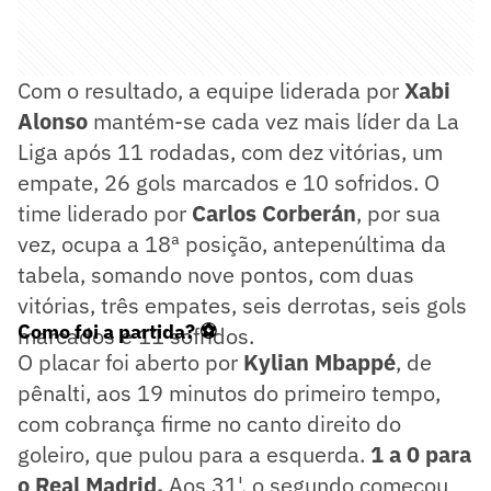
Com o resultado, a equipe liderada por
Xabi
Alonso
mantém-se cada vez mais líder da La
Liga após 11 rodadas, com dez vitórias, um
empate, 26 gols marcados e 10 sofridos. O
time liderado por
Carlos Corberán
, por sua
vez, ocupa a 18ª posição, antepenúltima da
tabela, somando nove pontos, com duas
vitórias, três empates, seis derrotas, seis gols
Como foi a partida? ⚽
marcados e 11 sofridos.
O placar foi aberto por
Kylian Mbappé
, de
pênalti, aos 19 minutos do primeiro tempo,
com cobrança firme no canto direito do
goleiro, que pulou para a esquerda.
1 a 0 para
o Real Madrid.
Aos 31', o segundo começou