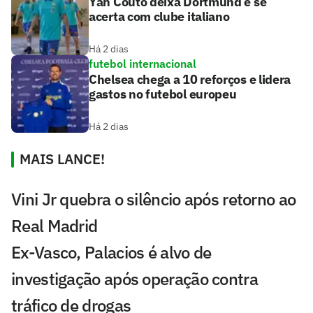
Yan Couto deixa Dortmund e se
acerta com clube italiano
Há 2 dias
futebol internacional
Chelsea chega a 10 reforços e lidera
gastos no futebol europeu
Há 2 dias
MAIS LANCE!
Vini Jr quebra o silêncio após retorno ao
Real Madrid
Ex-Vasco, Palacios é alvo de
investigação após operação contra
tráfico de drogas