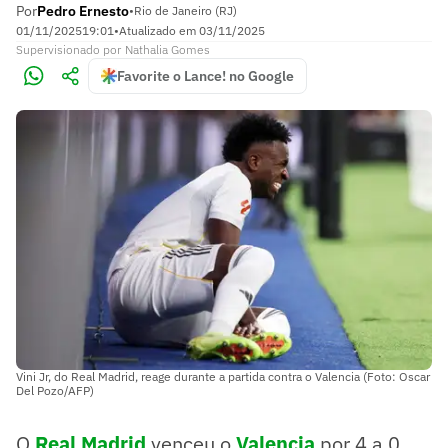
Por
Pedro Ernesto
•
Rio de Janeiro (RJ)
01/11/2025
19:01
•
Atualizado em
03/11/2025
Supervisionado
por
Nathalia Gomes
Favorite o Lance! no Google
Vini Jr, do Real Madrid, reage durante a partida contra o Valencia (Foto: Oscar
Del Pozo/AFP)
O
Real Madrid
venceu o
Valencia
por 4 a 0