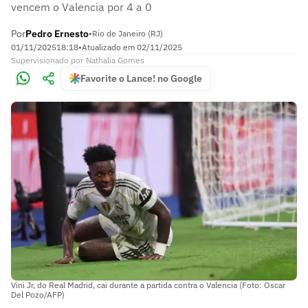
vencem o Valencia por 4 a 0
Por
Pedro Ernesto
•
Rio de Janeiro (RJ)
01/11/2025
18:18
•
Atualizado em
02/11/2025
Supervisionado
por
Nathalia Gomes
Favorite o Lance! no Google
Vini Jr, do Real Madrid, cai durante a partida contra o Valencia (Foto: Oscar
Del Pozo/AFP)