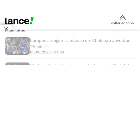
do Urawa para nova temporada
Sem resposta de Almada, Flamengo
avança por Luiz Henrique e prepara
proposta milionária
Jogador morre após ser atingido por raio
durante partida de futebol na Tailândia
Europeus reagem a Estevão em Chelsea
x Juventus: 'Precisa'
Milan e Inter de Milão se enfrentam em
amistoso com homenagem a Franco
Baresi
Chelsea volta a perder na pré-