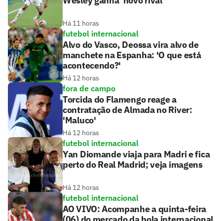
Wesley ganha 'novo rival'
Há 11 horas
futebol internacional
Alvo do Vasco, Deossa vira alvo de
manchete na Espanha: 'O que está
acontecendo?'
Há 12 horas
fora de campo
Torcida do Flamengo reage a
contratação de Almada no River:
'Maluco'
Há 12 horas
futebol internacional
Yan Diomande viaja para Madri e fica
perto do Real Madrid; veja imagens
Há 12 horas
futebol internacional
AO VIVO: Acompanhe a quinta-feira
(06) do mercado da bola internacional