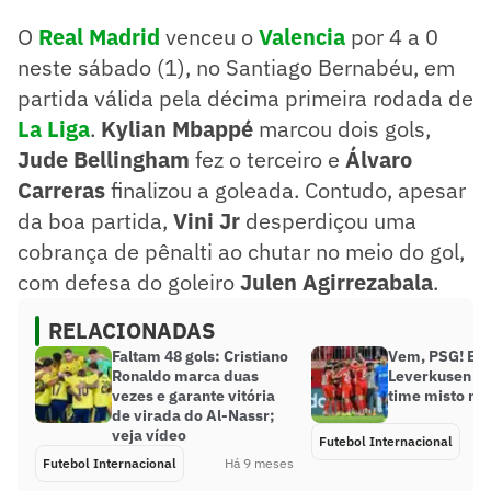
O
Real Madrid
venceu o
Valencia
por 4 a 0
neste sábado (1), no Santiago Bernabéu, em
partida válida pela décima primeira rodada de
La Liga
.
Kylian Mbappé
marcou dois gols,
Jude Bellingham
fez o terceiro e
Álvaro
Carreras
finalizou a goleada. Contudo, apesar
da boa partida,
Vini Jr
desperdiçou uma
cobrança de pênalti ao chutar no meio do gol,
com defesa do goleiro
Julen Agirrezabala
.
RELACIONADAS
Faltam 48 gols: Cristiano
Vem, PSG! Ba
Ronaldo marca duas
Leverkusen po
vezes e garante vitória
time misto na
de virada do Al-Nassr;
veja vídeo
Futebol Internacional
Futebol Internacional
Há 9 meses