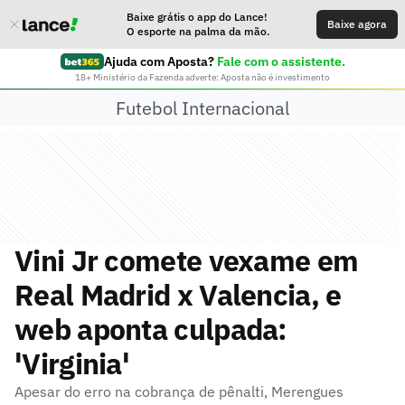
Baixe grátis o app do Lance!
Baixe agora
O esporte na palma da mão.
Ajuda com Aposta?
Fale com o assistente.
18+ Ministério da Fazenda adverte: Aposta não é investimento
Futebol Internacional
Vini Jr comete vexame em
Real Madrid x Valencia, e
web aponta culpada:
'Virginia'
Apesar do erro na cobrança de pênalti, Merengues