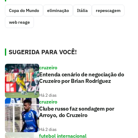
Copa do Mundo
eliminação
Itália
repescagem
web reage
SUGERIDA PARA VOCÊ!
cruzeiro
Entenda cenário de negociação do
Cruzeiro por Brian Rodríguez
Há 2 dias
cruzeiro
Clube russo faz sondagem por
Arroyo, do Cruzeiro
Há 2 dias
futebol internacional