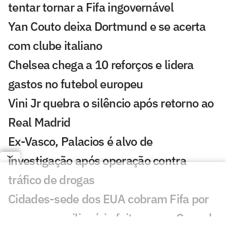
tentar tornar a Fifa ingovernável
Yan Couto deixa Dortmund e se acerta
com clube italiano
Chelsea chega a 10 reforços e lidera
gastos no futebol europeu
Vini Jr quebra o silêncio após retorno ao
Real Madrid
Ex-Vasco, Palacios é alvo de
investigação após operação contra
tráfico de drogas
Cidades-sede dos EUA cobram Fifa por
promessa milionária feita para a Copa do