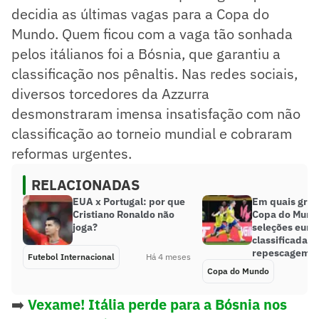
decidia as últimas vagas para a Copa do
Mundo. Quem ficou com a vaga tão sonhada
pelos itálianos foi a Bósnia, que garantiu a
classificação nos pênaltis. Nas redes sociais,
diversos torcedores da Azzurra
desmonstraram imensa insatisfação com não
classificação ao torneio mundial e cobraram
reformas urgentes.
RELACIONADAS
EUA x Portugal: por que
Em quais grup
Cristiano Ronaldo não
Copa do Mundo
joga?
seleções euro
classificadas 
repescagem?
Futebol Internacional
Há 4 meses
Copa do Mundo
➡️
Vexame! Itália perde para a Bósnia nos