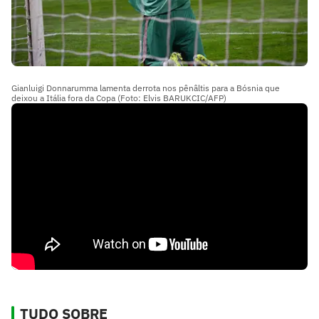
Gianluigi Donnarumma lamenta derrota nos pênâltis para a Bósnia que
deixou a Itália fora da Copa (Foto: Elvis BARUKCIC/AFP)
TUDO SOBRE