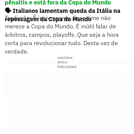
pênaltis e está fora da Copa do Mundo
🗣️ Italianos lamentam queda da Itália na
Tradução: É isso mesmo. Esse time não
repescagem da Copa do Mundo
merece a Copa do Mundo. É inútil falar de
árbitros, campos, playoffs. Que seja a hora
certa para revolucionar tudo. Desta vez de
verdade.
CONTINUA
APÓS A
PUBLICIDADE