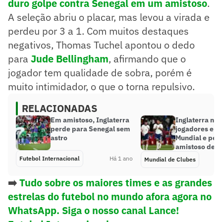
duro golpe contra Senegal em um amistoso
.
A seleção abriu o placar, mas levou a virada e
perdeu por 3 a 1. Com muitos destaques
negativos, Thomas Tuchel apontou o dedo
para
Jude Bellingham
, afirmando que o
jogador tem qualidade de sobra, porém é
muito intimidador, o que o torna repulsivo.
RELACIONADAS
Em amistoso, Inglaterra
Inglaterra nã
perde para Senegal sem
jogadores env
astro
Mundial e per
amistoso de v
Futebol Internacional
Há 1 ano
Mundial de Clubes
➡️
Tudo sobre os maiores times e as grandes
estrelas do futebol no mundo afora agora no
WhatsApp. Siga o nosso canal Lance!