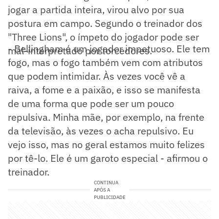
jogar a partida inteira, virou alvo por sua
postura em campo. Segundo o treinador dos
"Three Lions", o ímpeto do jogador pode ser
- Bellingham é um jogador impetuoso. Ele tem
mal-interpretado por torcedores.
fogo, mas o fogo também vem com atributos
que podem intimidar. Às vezes você vê a
raiva, a fome e a paixão, e isso se manifesta
de uma forma que pode ser um pouco
repulsiva. Minha mãe, por exemplo, na frente
da televisão, às vezes o acha repulsivo. Eu
vejo isso, mas no geral estamos muito felizes
por tê-lo. Ele é um garoto especial - afirmou o
treinador.
CONTINUA
APÓS A
PUBLICIDADE