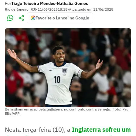
Por
Tiago Teixeira Mendes
Nathalia Gomes
•
Rio de Janeiro (RJ)
•
11/06/2025
18:18
•
Atualizado em
11/06/2025
Favorite o Lance! no Google
Bellingham em ação pela Inglaterra, no confronto contra Senegal (Foto: Paul
Ellis/AFP)
Nesta terça-feira (10), a
Inglaterra sofreu um