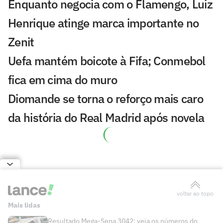
Enquanto negocia com o Flamengo, Luiz
Henrique atinge marca importante no
Zenit
Uefa mantém boicote à Fifa; Conmebol
fica em cima do muro
Diomande se torna o reforço mais caro
da história do Real Madrid após novela
Rodri diz 'sim' ao Barcelona, e Real
Madrid leva chapéu de rival
Atlético de Madrid tem alvo com
dinheiro da venda de Almada
Yan Diomande é anunciado pelo Real