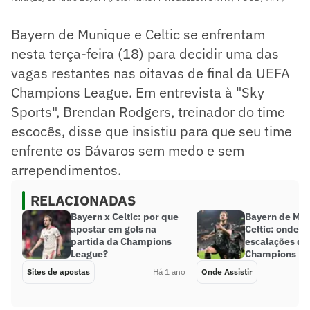
Bayern de Munique e Celtic se enfrentam
nesta terça-feira (18) para decidir uma das
vagas restantes nas oitavas de final da UEFA
Champions League. Em entrevista à "Sky
Sports", Brendan Rodgers, treinador do time
escocês, disse que insistiu para que seu time
enfrente os Bávaros sem medo e sem
arrependimentos.
RELACIONADAS
Bayern x Celtic: por que
Bayern de Mun
apostar em gols na
Celtic: onde as
partida da Champions
escalações do
League?
Champions Le
Sites de apostas
Há 1 ano
Onde Assistir