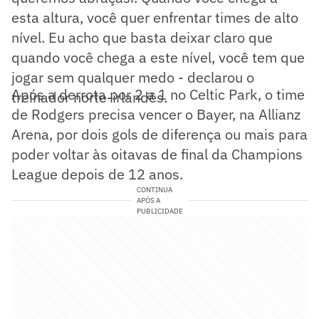
esta altura, você quer enfrentar times de alto
nível. Eu acho que basta deixar claro que
quando você chega a este nível, você tem que
jogar sem qualquer medo - declarou o
Após a derrota por 2 a 1 no Celtic Park, o time
treinador norte-irlandês.
de Rodgers precisa vencer o Bayer, na Allianz
Arena, por dois gols de diferença ou mais para
poder voltar às oitavas de final da Champions
League depois de 12 anos.
CONTINUA
APÓS A
PUBLICIDADE