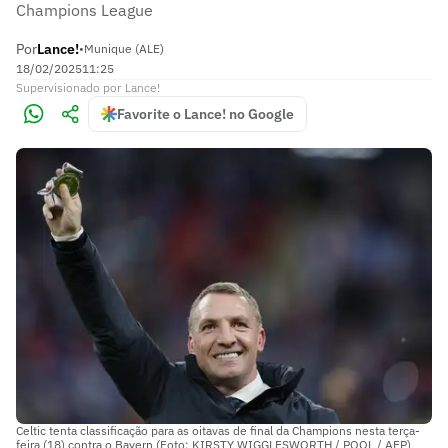
Champions League
Por
Lance!
•
Munique (ALE)
18/02/2025
11:25
Supervisionado
por
Lance!
Favorite o Lance! no Google
Celtic tenta classificação para as oitavas de final da Champions nesta terça-
feira (18) contra o Bayern (Foto: KIRSTY WIGGLESWORTH / POOL / AFP)