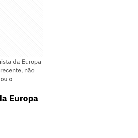
ista da Europa
recente, não
mou o
da Europa