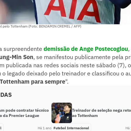
ol pelo Tottenham (Foto: BENJAMIN CREMEL / AFP)
 a surpreendente
demissão de Ange Postecoglou
,
ung-Min Son
, se manifestou publicamente pela pr
publicada nas redes sociais neste sábado (7), o 
 o legado deixado pelo treinador e classificou o a
 Tottenham para sempre
".
ADAS
am pode contratar técnico
Treinador de seleção nega ret
o da Premier League
ao Tottenham
l
Há 1 ano
Futebol Internacional
Há 