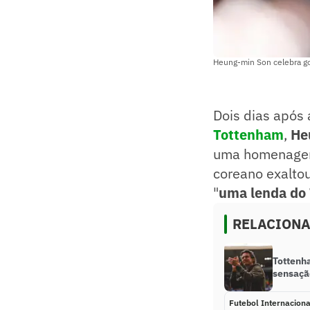
Heung-min Son celebra g
Dois dias após
Tottenham
,
He
uma homenagem 
coreano exaltou
"
uma lenda do
RELACION
Tottenh
sensaçã
Futebol Internaciona