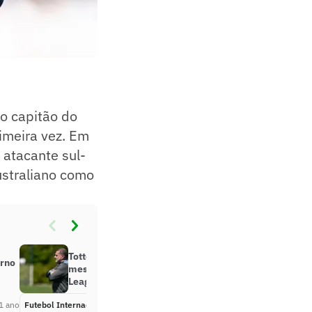
 o capitão do
imeira vez. Em
atacante sul-
ustraliano como
Tottenham demite treinador
orno
mesmo após título da Europa
League
1 ano
Futebol Internacional
Há 1 ano