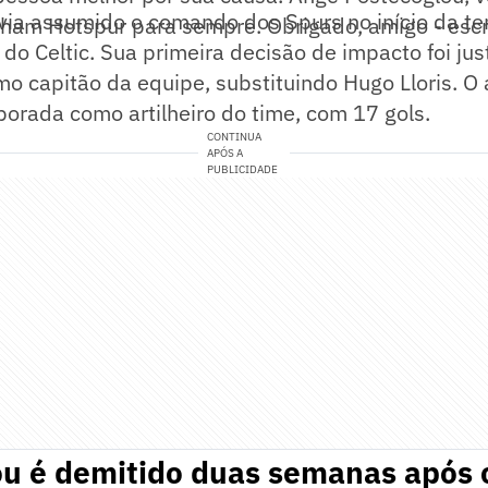
via assumido o comando dos Spurs no início da t
nham Hotspur para sempre. Obrigado, amigo - esc
do Celtic. Sua primeira decisão de impacto foi ju
o capitão da equipe, substituindo Hugo Lloris. O
orada como artilheiro do time, com 17 gols.
CONTINUA
APÓS A
PUBLICIDADE
ou é demitido duas semanas após 