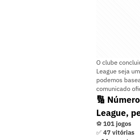
O clube conclu
League seja um
podemos basear
comunicado ofic
🔢 Número
League, p
⚽
101 jogos
✅
47 vitórias