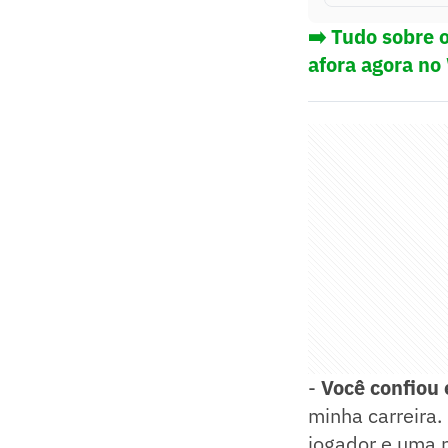
➡️ Tudo sobre 
afora agora no
-
Você confiou
minha carreira.
jogador e uma 