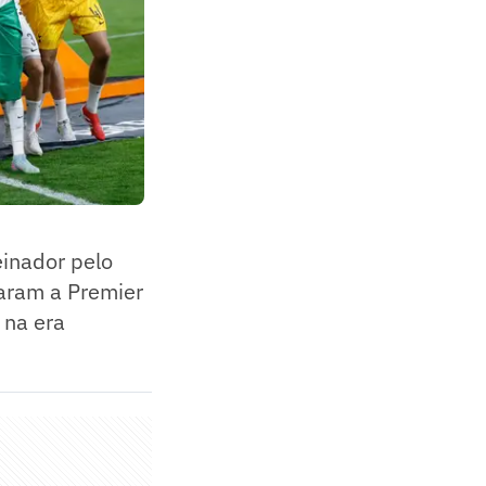
einador pelo
aram a Premier
 na era