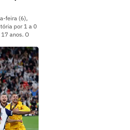
-feira (6),
ória por 1 a 0
m 17 anos. O