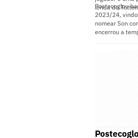
Postecoglou ha
lenda do Totte
2023/24, vindo 
nomear Son com
encerrou a temp
Postecogl