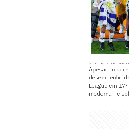
Tottenham foi campeão d
Apesar do suces
desempenho des
League em 17º 
moderna - e so