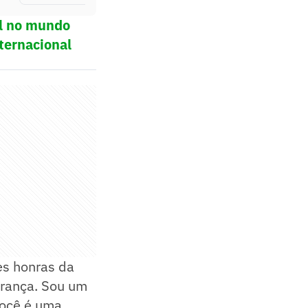
ol no mundo
ternacional
es honras da
derança. Sou um
você é uma