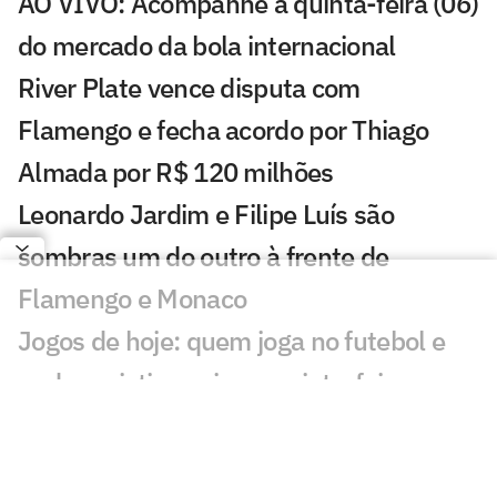
AO VIVO: Acompanhe a quinta-feira (06)
do mercado da bola internacional
River Plate vence disputa com
Flamengo e fecha acordo por Thiago
Almada por R$ 120 milhões
Leonardo Jardim e Filipe Luís são
sombras um do outro à frente de
Flamengo e Monaco
Jogos de hoje: quem joga no futebol e
onde assistir ao vivo – quinta-feira
(06/08/2026)
Messi brilha em primeiro jogo como