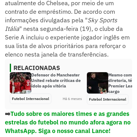
atualmente do Chelsea, por meio de um
contrato de empréstimo. De acordo com
informações divulgadas pela "
Sky Sports
Itália
" nesta segunda-feira (19), o clube da
Serie A incluiu o experiente jogador inglês em
sua lista de alvos prioritários para reforçar o
elenco nesta janela de transferências.
RELACIONADAS
Defensor do Manchester
Mesmo com crí
United rebate críticas de
diretoria, téc
ídolo após vitória
Premier Leagu
cargo
Futebol Internacional
Há 6 meses
Futebol Internacional
➡️
Tudo sobre os maiores times e as grandes
estrelas do futebol no mundo afora agora no
WhatsApp. Siga o nosso canal Lance!