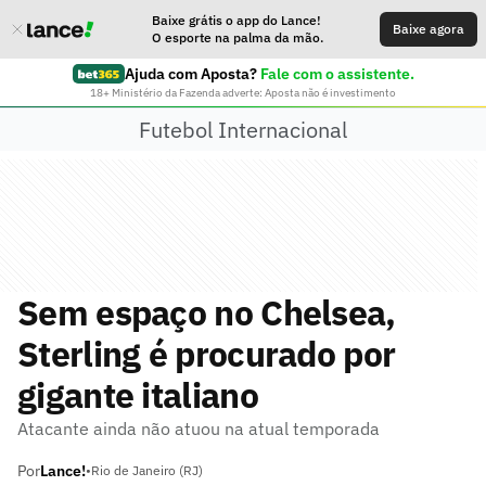
Baixe grátis o app do Lance!
Baixe agora
O esporte na palma da mão.
Ajuda com Aposta?
Fale com o assistente.
18+ Ministério da Fazenda adverte: Aposta não é investimento
Futebol Internacional
Sem espaço no Chelsea,
Sterling é procurado por
gigante italiano
Atacante ainda não atuou na atual temporada
Por
Lance!
•
Rio de Janeiro (RJ)