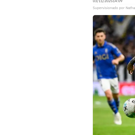
03/11/2025
14:09
Supervisionado
por
Natha