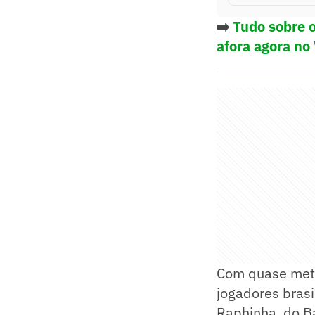
➡️
Tudo sobre o
afora agora no
Com quase meta
jogadores bras
Raphinha, do Ba