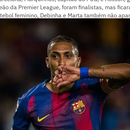
ão da Premier League, foram finalistas, mas ficara
futebol feminino, Debinha e Marta também não apa
.