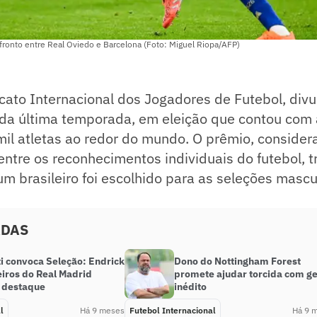
ronto entre Real Oviedo e Barcelona (Foto: Miguel Riopa/AFP)
icato Internacional dos Jogadores de Futebol, div
s da última temporada, em eleição que contou com 
il atletas ao redor do mundo. O prêmio, consider
entre os reconhecimentos individuais do futebol, 
m brasileiro foi escolhido para as seleções mascu
ADAS
ti convoca Seleção: Endrick
Dono do Nottingham Forest
eiros do Real Madrid
promete ajudar torcida com g
 destaque
inédito
l
Há 9 meses
Futebol Internacional
Há 9 