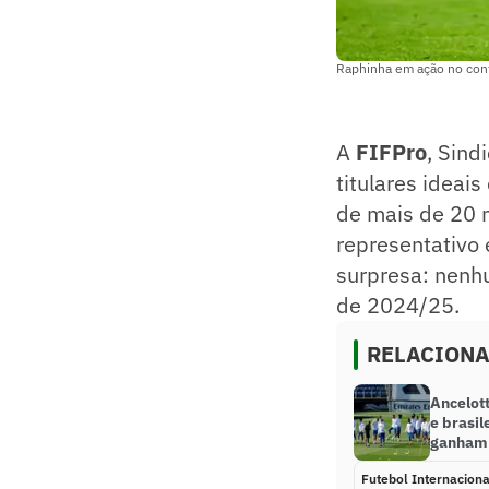
Raphinha em ação no conf
A
FIFPro
, Sind
titulares ideai
de mais de 20 m
representativo 
surpresa: nenhu
de 2024/25.
RELACION
Ancelot
e brasil
ganham
Futebol Internaciona