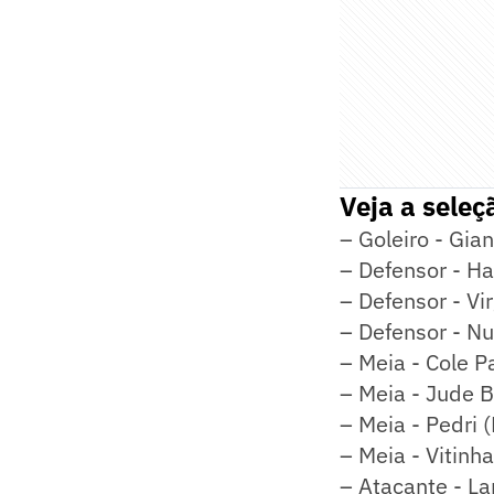
Veja a seleç
– Goleiro - Gia
– Defensor - Ha
– Defensor - Vir
– Defensor - N
– Meia - Cole P
– Meia - Jude B
– Meia - Pedri 
– Meia - Vitinh
– Atacante - L