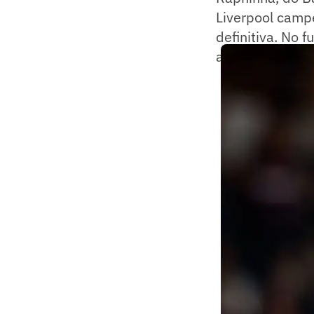
Liverpool campe
definitiva. No 
as 11 melhores