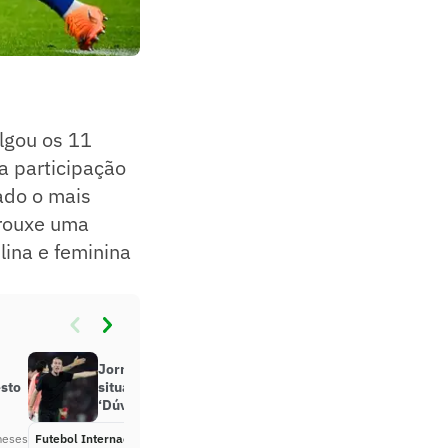
ulgou os 11
a participação
ado o mais
trouxe uma
lina e feminina
Jornal espanhol repercute
esto
situação de astro do Flamengo:
‘Dúvida na final da Libertadores’
meses
Futebol Internacional
Há 9 meses