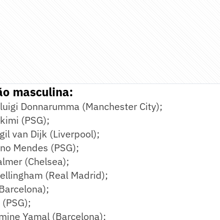
ão masculina:
nluigi Donnarumma (Manchester City);
kimi (PSG);
gil van Dijk (Liverpool);
uno Mendes (PSG);
almer (Chelsea);
ellingham (Real Madrid);
(Barcelona);
a (PSG);
amine Yamal (Barcelona);