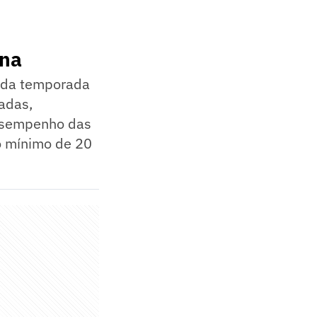
ina
unda temporada
adas,
desempenho das
o mínimo de 20