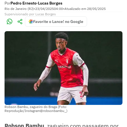
Por
Pedro Ernesto
Lucas Borges
•
Rio de Janeiro (RJ)
•
23/04/2025
04:00
•
Atualizado em
28/05/2025
Supervisionado
por
Lucas Borges
Favorite o Lance! no Google
Robson Bambu, zagueiro do Braga (Foto:
Reprodução/Instagram@robsonbambu_)
Robson Bambu
, zagueiro com passagem por