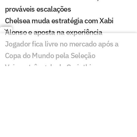
prováveis escalações
Chelsea muda estratégia com Xabi
Alonso e aposta na experiência
Jogador fica livre no mercado após a
Copa do Mundo pela Seleção
Veja os três gols de Corinthians x
Internacional pela Copa do Brasil
Matheus Davó inicia temporada em alta
e celebra grande fase no futebol
israelense
Falcão celebra vitória do Hapoel Tel Aviv
e mira vaga na Conference League