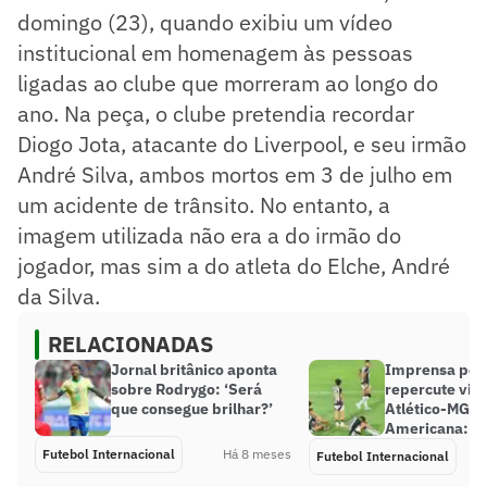
domingo (23), quando exibiu um vídeo
institucional em homenagem às pessoas
ligadas ao clube que morreram ao longo do
ano. Na peça, o clube pretendia recordar
Diogo Jota, atacante do Liverpool, e seu irmão
André Silva, ambos mortos em 3 de julho em
um acidente de trânsito. No entanto, a
imagem utilizada não era a do irmão do
jogador, mas sim a do atleta do Elche, André
da Silva.
RELACIONADAS
Jornal britânico aponta
Imprensa por
sobre Rodrygo: ‘Será
repercute vic
que consegue brilhar?’
Atlético-MG na
Americana: ‘P
Futebol Internacional
Há 8 meses
Futebol Internacional