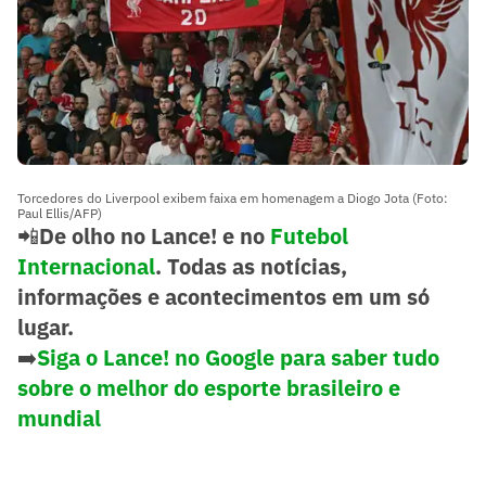
Torcedores do Liverpool exibem faixa em homenagem a Diogo Jota (Foto:
Paul Ellis/AFP)
📲
De olho no Lance! e no
Futebol
Internacional
. Todas as notícias,
informações e acontecimentos em um só
lugar.
➡️
Siga o Lance! no Google para saber tudo
sobre o melhor do esporte brasileiro e
mundial