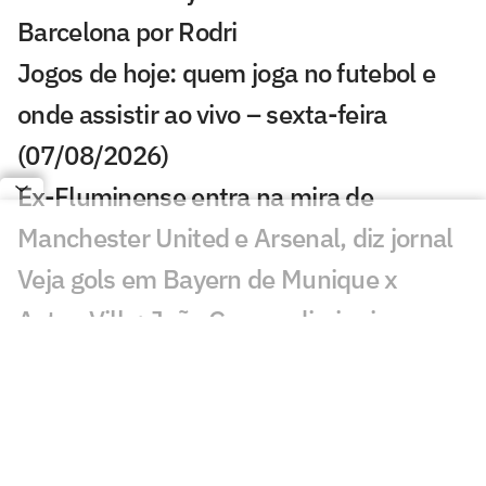
Barcelona por Rodri
Jogos de hoje: quem joga no futebol e
onde assistir ao vivo – sexta-feira
(07/08/2026)
Ex-Fluminense entra na mira de
Manchester United e Arsenal, diz jornal
Veja gols em Bayern de Munique x
Aston Villa: João Gomes diminui
Liverpool x Monaco: onde assistir,
horário e prováveis escalações
Lúcio de Castro: Fifa, Infantino e o
fantasma de ghost