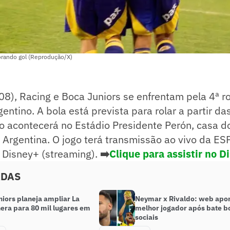
orando gol (Reprodução/X)
08), Racing e Boca Juniors se enfrentam pela 4ª 
ntino. A bola está prevista para rolar a partir d
ogo acontecerá no Estádio Presidente Perón, casa 
 Argentina. O jogo terá transmissão ao vivo da ES
 Disney+ (streaming).
➡️
Clique para assistir no D
ADAS
iors planeja ampliar La
Neymar x Rivaldo: web apon
ra para 80 mil lugares em
melhor jogador após bate b
sociais