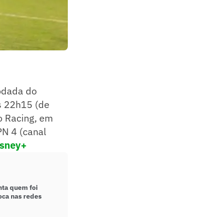
rodada do
as 22h15 (de
do Racing, em
PN 4 (canal
isney+
ta quem foi
oca nas redes