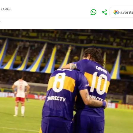
 (ARG)
Favorit
!