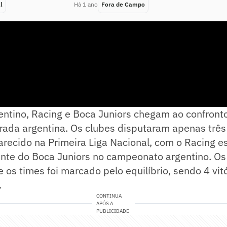
l
Há 1 ano
Fora de Campo
entino, Racing e Boca Juniors chegam ao confront
rada argentina. Os clubes disputaram apenas três
arecido na Primeira Liga Nacional, com o Racing 
ente do Boca Juniors no campeonato argentino. Os
e os times foi marcado pelo equilíbrio, sendo 4 vit
.
CONTINUA
APÓS A
PUBLICIDADE