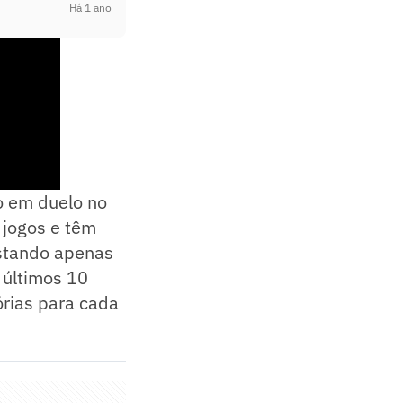
Há 1 ano
o em duelo no
 jogos e têm
estando apenas
 últimos 10
órias para cada