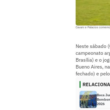
Cavani e Palacios comem
Neste sábado (
campeonato arge
Brasília) e o j
Bueno Aires, na
fechado) e pelo
RELACION
Boca Jun
Bombone
2026