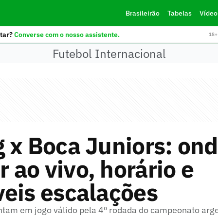
Brasileirão
Tabelas
Vídeo
tar?
Converse com o nosso assistente.
18+ 
Futebol Internacional
 x Boca Juniors: on
r ao vivo, horário e
eis escalações
ntam em jogo válido pela 4º rodada do campeonato arg