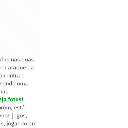
rias nas duas
lhor ataque da
o contra o
, sendo uma
nal.
ja fotos!
orém, está
iros jogos,
án, jogando em