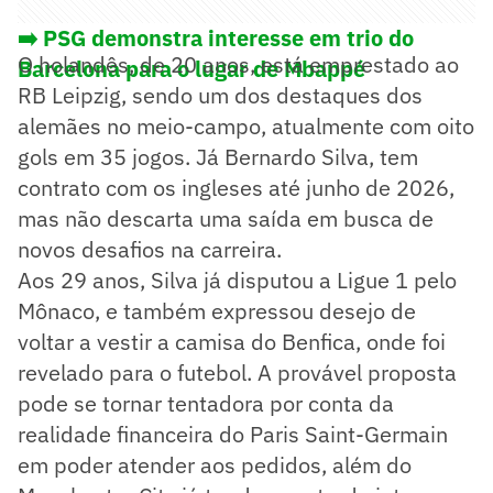
➡️ PSG demonstra interesse em trio do
O holandês, de 20 anos, está emprestado ao
Barcelona para o lugar de Mbappé
RB Leipzig, sendo um dos destaques dos
alemães no meio-campo, atualmente com oito
gols em 35 jogos. Já Bernardo Silva, tem
contrato com os ingleses até junho de 2026,
mas não descarta uma saída em busca de
novos desafios na carreira.
Aos 29 anos, Silva já disputou a Ligue 1 pelo
Mônaco, e também expressou desejo de
voltar a vestir a camisa do Benfica, onde foi
revelado para o futebol. A provável proposta
pode se tornar tentadora por conta da
realidade financeira do Paris Saint-Germain
em poder atender aos pedidos, além do