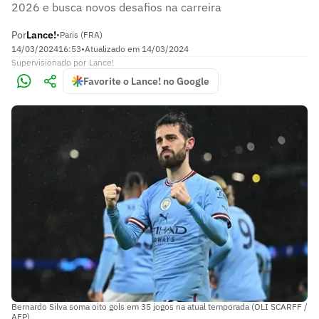
2026 e busca novos desafios na carreira
Por
Lance!
•
Paris (FRA)
14/03/2024
16:53
•
Atualizado em
14/03/2024
Supervisionado
por
Lance!
Favorite o Lance! no Google
Bernardo Silva soma oito gols em 35 jogos na atual temporada (OLI SCARFF /
AFP)