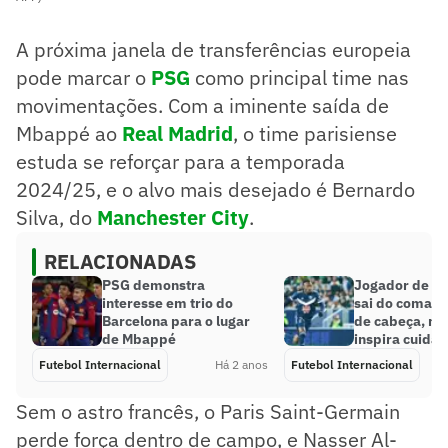
A próxima janela de transferências europeia
pode marcar o
PSG
como principal time nas
movimentações. Com a iminente saída de
Mbappé ao
Real Madrid
, o time parisiense
estuda se reforçar para a temporada
2024/25, e o alvo mais desejado é Bernardo
Silva, do
Manchester City
.
RELACIONADAS
PSG demonstra
Jogador de ti
interesse em trio do
sai do coma a
Barcelona para o lugar
de cabeça, ma
de Mbappé
inspira cuida
Futebol Internacional
Há 2 anos
Futebol Internacional
Sem o astro francês, o Paris Saint-Germain
perde força dentro de campo, e Nasser Al-