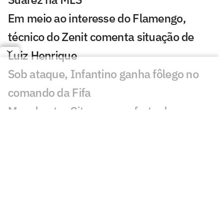
Em meio ao interesse do Flamengo,
técnico do Zenit comenta situação de
Luiz Henrique
Sob ataque, Infantino ganha fôlego no
comando da Fifa
Manchester City recusa oferta do
Barcelona por Rodri
Jogos de hoje: quem joga no futebol e
onde assistir ao vivo – sexta-feira
(07/08/2026)
Ex-Fluminense entra na mira de