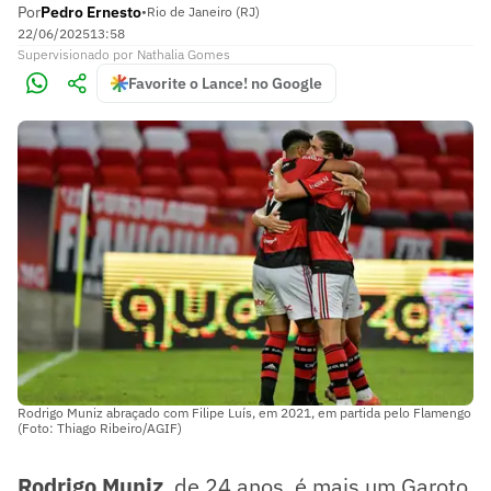
Por
Pedro Ernesto
•
Rio de Janeiro (RJ)
22/06/2025
13:58
Supervisionado
por
Nathalia Gomes
Favorite o Lance! no Google
Rodrigo Muniz abraçado com Filipe Luís, em 2021, em partida pelo Flamengo
(Foto: Thiago Ribeiro/AGIF)
Rodrigo Muniz
, de 24 anos, é mais um Garoto