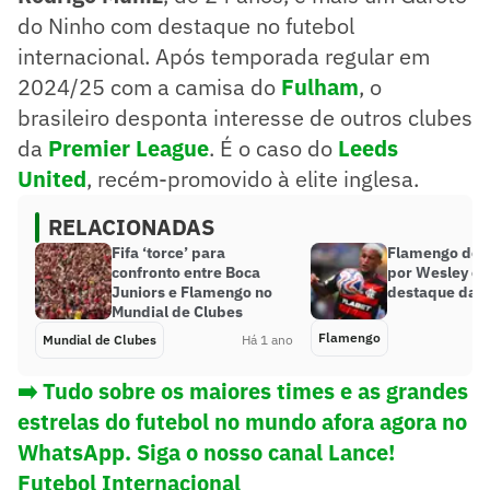
do Ninho com destaque no futebol
internacional. Após temporada regular em
2024/25 com a camisa do
Fulham
, o
brasileiro desponta interesse de outros clubes
da
Premier League
. É o caso do
Leeds
United
, recém-promovido à elite inglesa.
RELACIONADAS
Fifa ‘torce’ para
Flamengo defi
confronto entre Boca
por Wesley e 
Juniors e Flamengo no
destaque da 
Mundial de Clubes
Flamengo
Mundial de Clubes
Há 1 ano
➡️ Tudo sobre os maiores times e as grandes
estrelas do futebol no mundo afora agora no
WhatsApp. Siga o nosso canal Lance!
Futebol Internacional