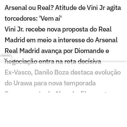
Arsenal ou Real? Atitude de Vini Jr agita
torcedores: 'Vem aí'
Vini Jr. recebe nova proposta do Real
Madrid em meio a interesse do Arsenal
Real Madrid avança por Diomande e
negociação entra na reta decisiva
Ex-Vasco, Danilo Boza destaca evolução
do Urawa para nova temporada
Sem resposta de Almada, Flamengo
avança por Luiz Henrique e prepara
proposta milionária
Jogador morre após ser atingido por raio