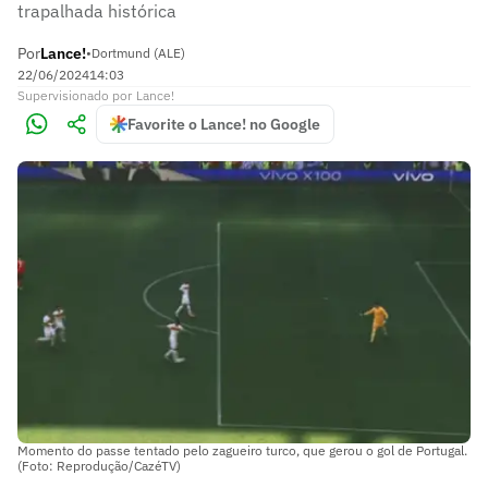
trapalhada histórica
Por
Lance!
•
Dortmund (ALE)
22/06/2024
14:03
Supervisionado
por
Lance!
Favorite o Lance! no Google
Momento do passe tentado pelo zagueiro turco, que gerou o gol de Portugal.
(Foto: Reprodução/CazéTV)