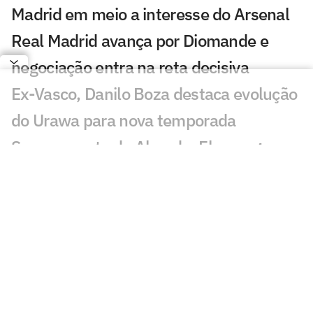
Madrid em meio a interesse do Arsenal
Real Madrid avança por Diomande e
negociação entra na reta decisiva
Ex-Vasco, Danilo Boza destaca evolução
do Urawa para nova temporada
Sem resposta de Almada, Flamengo
avança por Luiz Henrique e prepara
proposta milionária
Jogador morre após ser atingido por raio
durante partida de futebol na Tailândia
Europeus reagem a Estevão em Chelsea
x Juventus: 'Precisa'