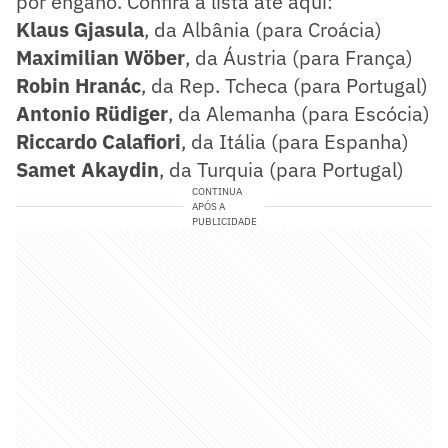
por engano. Confira a lista até aqui:
Klaus Gjasula
, da Albânia (para Croácia)
Maximilian Wöber
, da Áustria (para França)
Robin Hranác
, da Rep. Tcheca (para Portugal)
Antonio Rüdiger
, da Alemanha (para Escócia)
Riccardo Calafiori
, da Itália (para Espanha)
Samet Akaydin
, da Turquia (para Portugal)
CONTINUA
APÓS A
PUBLICIDADE