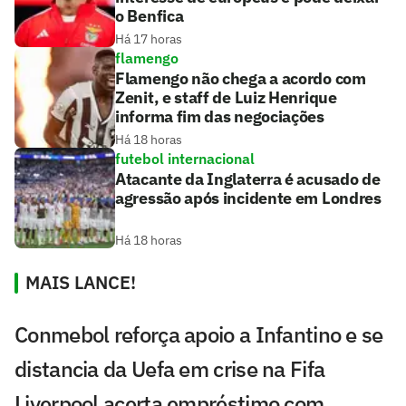
o Benfica
Há 17 horas
flamengo
Flamengo não chega a acordo com
Zenit, e staff de Luiz Henrique
informa fim das negociações
Há 18 horas
futebol internacional
Atacante da Inglaterra é acusado de
agressão após incidente em Londres
Há 18 horas
MAIS LANCE!
Conmebol reforça apoio a Infantino e se
distancia da Uefa em crise na Fifa
Liverpool acerta empréstimo com