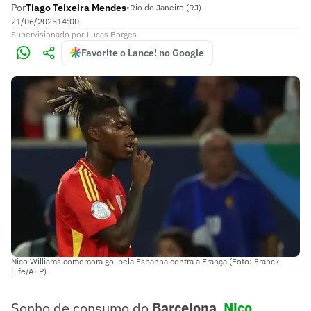
Por
Tiago Teixeira Mendes
•
Rio de Janeiro (RJ)
21/06/2025
14:00
Supervisionado
por
Lucas Borges
Favorite o Lance! no Google
Nico Williams comemora gol pela Espanha contra a França (Foto: Franck
Fife/AFP)
Sonho de consumo do
Barcelona
,
Nico