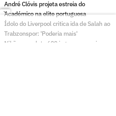
André Clóvis projeta estreia do
Académico na elite portuguesa
Ídolo do Liverpool critica ida de Salah ao
Trabzonspor: 'Poderia mais'
Nikão completa 600 jogos na carreira e
celebra marca histórica
Campeões do mundo e conhecidos do
futebol brasileiro: conheça os
companheiros de Almada no River
Vini Jr se pronuncia após renovação com
o Real Madrid
Europeus reagem a decisão do Real