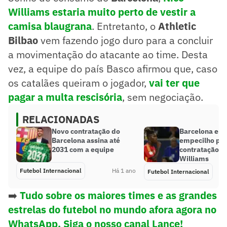
Williams estaria muito perto de vestir a
camisa blaugrana
. Entretanto, o
Athletic
Bilbao
vem fazendo jogo duro para a concluir
a movimentação do atacante ao time. Desta
vez, a equipe do país Basco afirmou que, caso
os catalães queiram o jogador,
vai ter que
pagar a multa rescisória
, sem negociação.
RELACIONADAS
Novo contratação do
Barcelona enc
Barcelona assina até
empecilho pel
2031 com a equipe
contratação d
Williams
Futebol Internacional
Há 1 ano
Futebol Internacional
➡️
Tudo sobre os maiores times e as grandes
estrelas do futebol no mundo afora agora no
WhatsApp. Siga o nosso canal Lance!