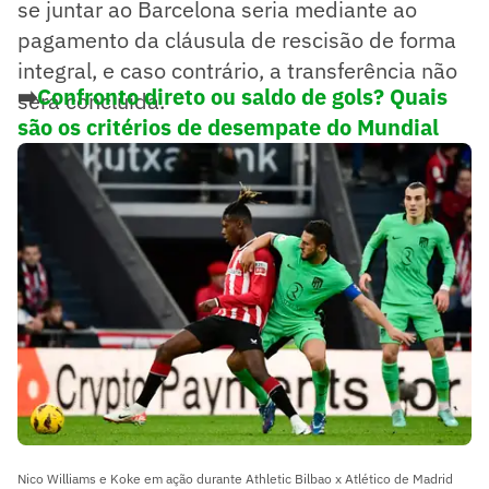
se juntar ao Barcelona seria mediante ao
pagamento da cláusula de rescisão de forma
integral, e caso contrário, a transferência não
➡️
Confronto direto ou saldo de gols? Quais
será concluída.
são os critérios de desempate do Mundial
Nico Williams e Koke em ação durante Athletic Bilbao x Atlético de Madrid