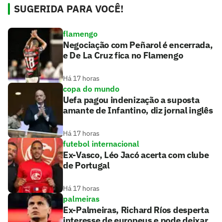
SUGERIDA PARA VOCÊ!
flamengo
Negociação com Peñarol é encerrada,
e De La Cruz fica no Flamengo
Há 17 horas
copa do mundo
Uefa pagou indenização a suposta
amante de Infantino, diz jornal inglês
Há 17 horas
futebol internacional
Ex-Vasco, Léo Jacó acerta com clube
de Portugal
Há 17 horas
palmeiras
Ex-Palmeiras, Richard Ríos desperta
interesse de europeus e pode deixar