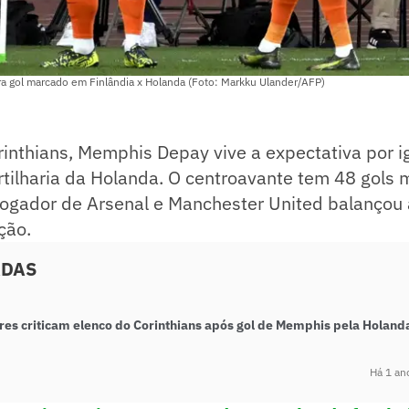
gol marcado em Finlândia x Holanda (Foto: Markku Ulander/AFP)
inthians, Memphis Depay vive a expectativa por i
rtilharia da Holanda. O centroavante tem 48 gols
jogador de Arsenal e Manchester United balançou 
ção.
ADAS
res criticam elenco do Corinthians após gol de Memphis pela Holand
Há 1 an