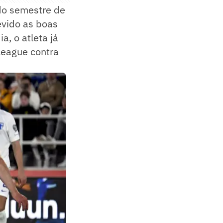
do semestre de
evido as boas
, o atleta já
League contra