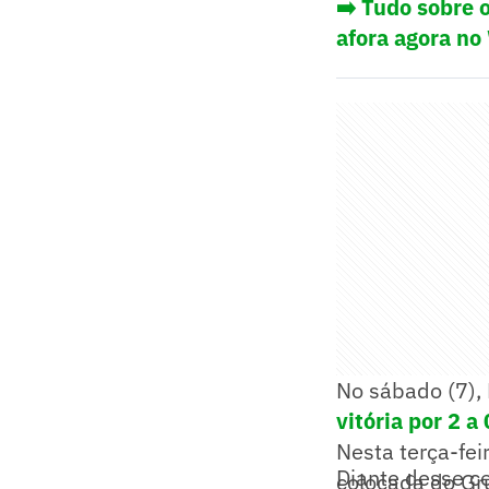
➡️ Tudo sobre 
afora agora no
No sábado (7), 
vitória por 2 a
Nesta terça-fei
Diante desse c
colocada do Gru