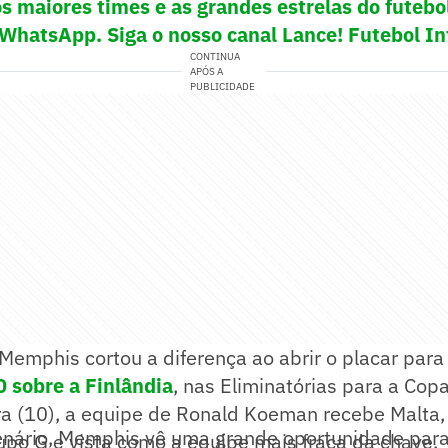
os maiores times e as grandes estrelas do futeb
 WhatsApp. Siga o nosso canal Lance! Futebol In
CONTINUA
APÓS A
PUBLICIDADE
Memphis cortou a diferença ao abrir o placar para
 0 sobre a Finlândia
, nas Eliminatórias para a Co
ra (10), a equipe de Ronald Koeman recebe Malta,
enário, Memphis vê uma grande oportunidade para 
po G e vista como a equipe mais fraca da chave.