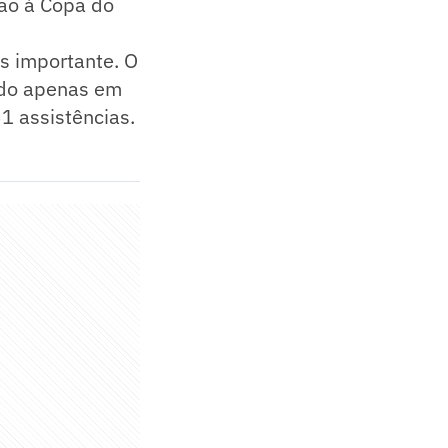
ção à Copa do
is importante. O
ado apenas em
1 assistências.