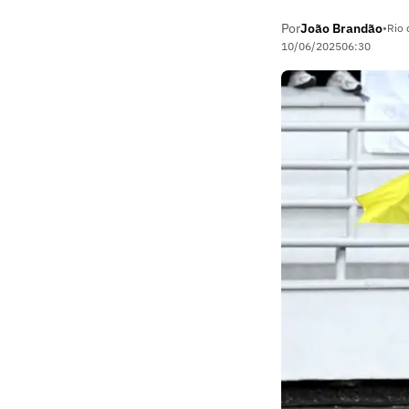
Por
João Brandão
•
Rio 
10/06/2025
06:30