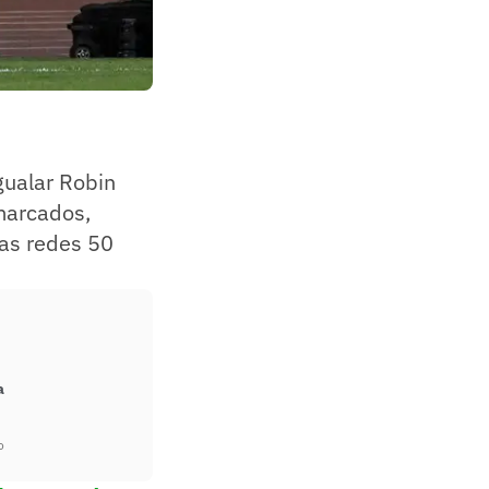
gualar Robin
 marcados,
as redes 50
a
o