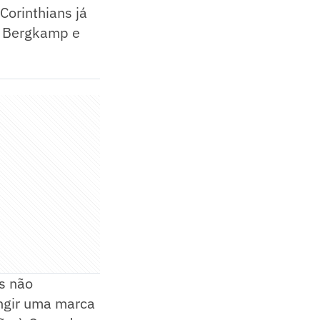
Corinthians já
y, Bergkamp e
s não
ngir uma marca