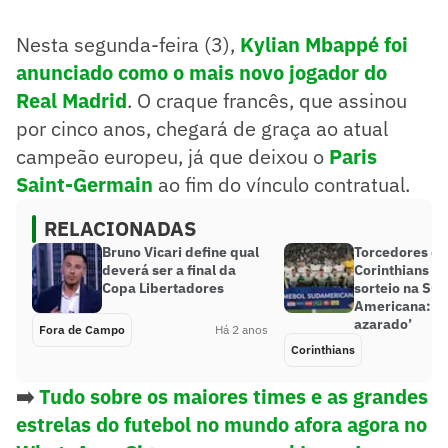
Nesta segunda-feira (3),
Kylian Mbappé foi
anunciado como o mais novo jogador do
Real Madrid
. O craque francês, que assinou
por cinco anos, chegará de graça ao atual
campeão europeu, já que deixou o
Paris
Saint-Germain
ao fim do vínculo contratual.
RELACIONADAS
Bruno Vicari define qual
Torcedores do
deverá ser a final da
Corinthians 
Copa Libertadores
sorteio na Sul
Americana: ‘
azarado’
Fora de Campo
Há 2 anos
Corinthians
➡️
Tudo sobre os maiores times e as grandes
estrelas do futebol no mundo afora agora no