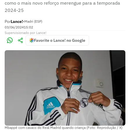
como o mais novo reforço merengue para a temporada
2024-25
Por
Lance!
•
Madri (ESP)
03/06/2024
15:02
Supervisionado
por
Lance!
Favorite o Lance! no Google
Mbappé com casaco do Real Madrid quando criança (Foto: Reprodução / X)