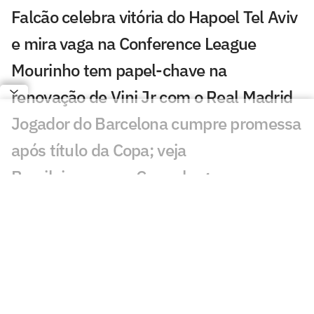
Falcão celebra vitória do Hapoel Tel Aviv
e mira vaga na Conference League
Mourinho tem papel-chave na
renovação de Vini Jr com o Real Madrid
Jogador do Barcelona cumpre promessa
após título da Copa; veja
Brasileiro marca, Copenhagen vence e
fica perto dos playoffs da Conference
André Clóvis projeta estreia do
Académico na elite portuguesa
Ídolo do Liverpool critica ida de Salah ao
Trabzonspor: 'Poderia mais'