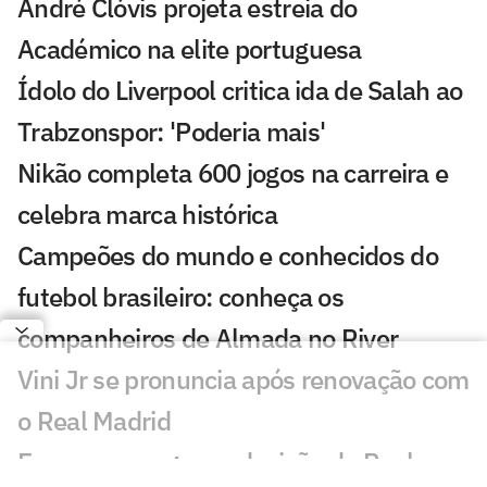
André Clóvis projeta estreia do
Académico na elite portuguesa
Ídolo do Liverpool critica ida de Salah ao
Trabzonspor: 'Poderia mais'
Nikão completa 600 jogos na carreira e
celebra marca histórica
Campeões do mundo e conhecidos do
futebol brasileiro: conheça os
companheiros de Almada no River
Vini Jr se pronuncia após renovação com
o Real Madrid
Europeus reagem a decisão do Real