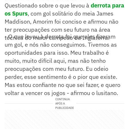
Questionado sobre o que levou à
derrota para
os Spurs
, com gol solitário do meia James
Maddison, Amorim foi conciso e afirmou não
ter preocupações com seu futuro na área
- O que levou à derrota foi que eles fizeram
técnica do maior campeão da Inglaterra.
um gol, e nós não conseguimos. Tivemos as
oportunidades para isso. Meu trabalho é
muito, muito difícil aqui, mas não tenho
preocupações com meu futuro. Eu odeio
perder, esse sentimento é o pior que existe.
Mas estou confiante no que sei fazer, e quero
voltar a vencer os jogos - afirmou o lusitano.
CONTINUA
APÓS A
PUBLICIDADE