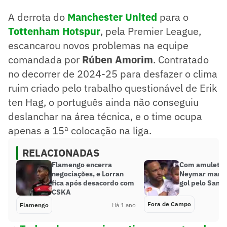
A derrota do
Manchester United
para o
Tottenham Hotspur
, pela Premier League,
escancarou novos problemas na equipe
comandada por
Rúben Amorim
. Contratado
no decorrer de 2024-25 para desfazer o clima
ruim criado pelo trabalho questionável de Erik
ten Hag, o português ainda não conseguiu
deslanchar na área técnica, e o time ocupa
apenas a 15ª colocação na liga.
RELACIONADAS
Flamengo encerra
Com amuleto 
negociações, e Lorran
Neymar marca
fica após desacordo com
gol pelo Santo
CSKA
Fora de Campo
Flamengo
Há 1 ano