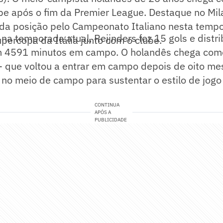
pe após o fim da Premier League. Destaque no Mila
r da posição pelo Campeonato Italiano nesta temp
na temporada atual, Reijnders fez 15 gols e distri
percopa da Itália junto com o clube.
m 4591 minutos em campo. O holandês chega como
- que voltou a entrar em campo depois de oito me
no meio de campo para sustentar o estilo de jogo
CONTINUA
APÓS A
PUBLICIDADE