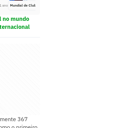
1 ano
Mundial de Clubes
Há 1 ano
ol no mundo
ternacional
damente 367
omo o primeiro