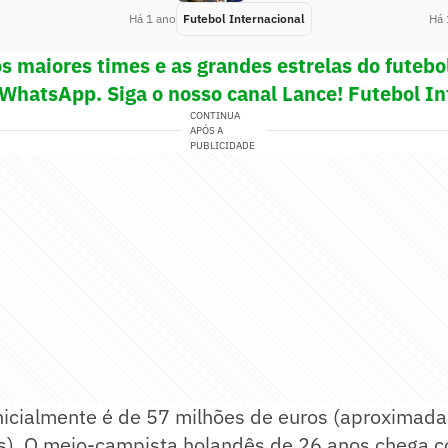
Há 1 ano
Futebol Internacional
Há 
os maiores times e as grandes estrelas do futeb
 WhatsApp. Siga o nosso canal Lance! Futebol In
CONTINUA
APÓS A
PUBLICIDADE
 inicialmente é de 57 milhões de euros (aproxima
is). O meio-campista holandês de 26 anos chega c