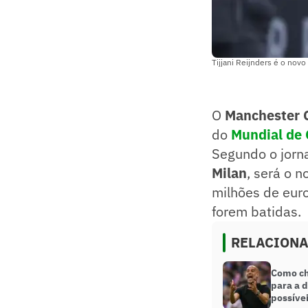
Tijjani Reijnders é o nov
O
Manchester 
do
Mundial de 
Segundo o jorna
Milan
, será o 
milhões de eur
forem batidas.
RELACION
Como ch
para a d
possíve