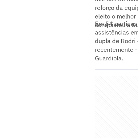
reforço da equi
eleito o melho
Em 54 partidas 
conquistou a Su
assistências e
dupla de Rodri 
recentemente - 
Guardiola.