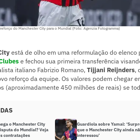
o reforço do Manchester City para o Mundial (Foto: Agenzia Fotogramma)
City
está de olho em uma reformulação do elenco 
Clubes
e fechou sua primeira transferência visando
lista italiano Fabrizio Romano,
Tijjani Reijnders
,
novo reforço da equipe. Os valores podem chegar e
os (aproximadamente 450 milhões de reais) se to
ADAS
ega o Manchester City
Guardiola sobre Yamal: ‘Surp
isputa do Mundial? Veja
que o Manchester City ainda nã
is contratações
interessou’