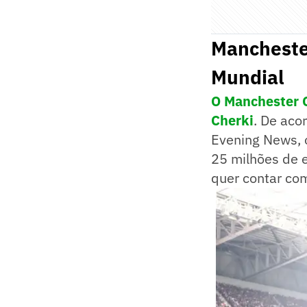
Manchester
Mundial
O Manchester C
Cherki
. De aco
Evening News, 
25 milhões de e
quer contar com