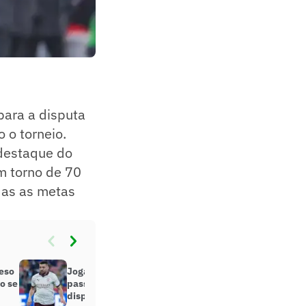
para a disputa
 o torneio.
 destaque do
m torno de 70
das as metas
reso
Jogador do Manchester City
o se
passará por cirurgia e não vai
disputar o Mundial de Clubes