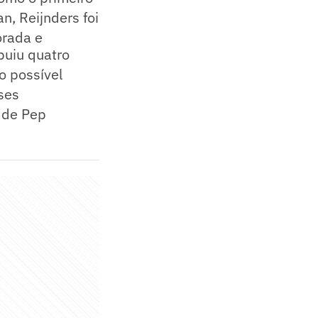
n, Reijnders foi
orada e
buiu quatro
 possível
ses
 de Pep