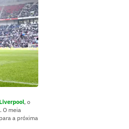
 Liverpool
, o
e. O meia
 para a próxima