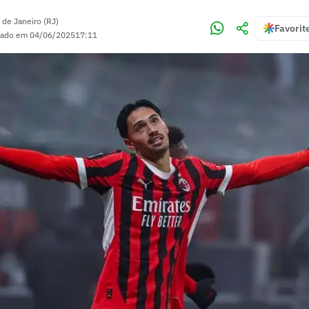
 de Janeiro (RJ)
Favorit
zado em
04/06/2025
17:11