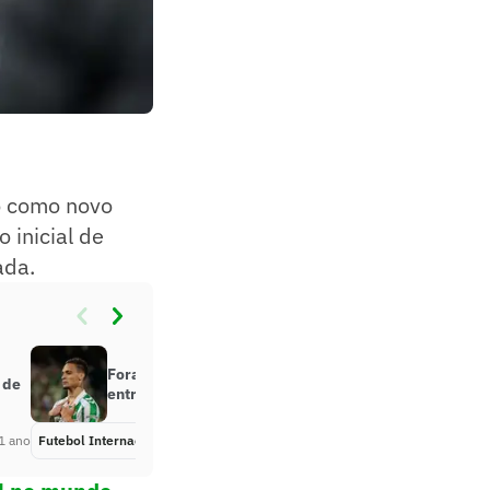
o como novo
o inicial de
ada.
Fora dos planos do United, Antony
 de
entra na mira de clube italiano
1 ano
Futebol Internacional
Há 1 ano