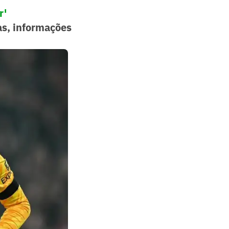
r'
as, informações