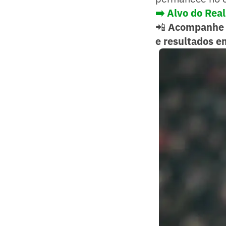
➡️
Alvo do Real
📲
Acompanhe 
e resultados e