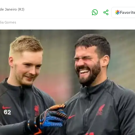
de Janeiro (RJ)
Favorit
lia Gomes