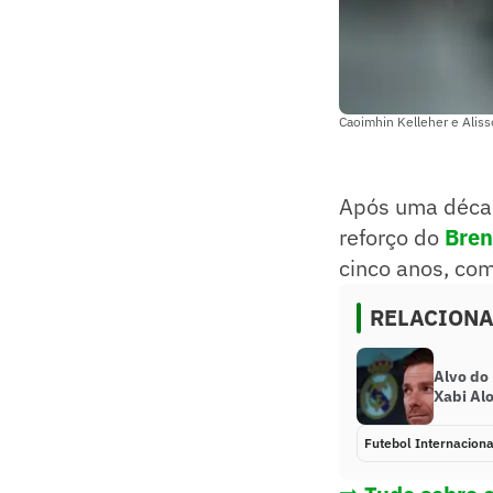
Caoimhin Kelleher e Aliss
Após uma déc
reforço do
Bren
cinco anos, co
RELACION
Alvo do 
Xabi Alo
Futebol Internaciona