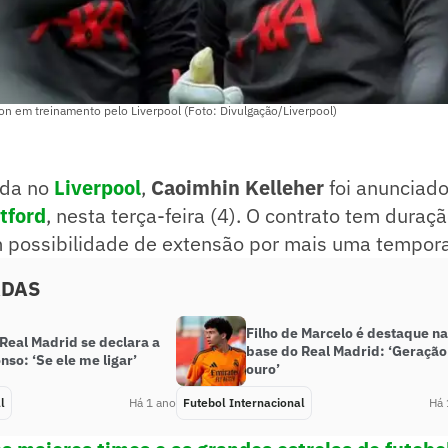
on em treinamento pelo Liverpool (Foto: Divulgação/Liverpool)
ada no
Liverpool
,
Caoimhin Kelleher
foi anunciad
tford
, nesta terça-feira (4). O contrato tem duraçã
m possibilidade de extensão por mais uma tempor
ADAS
Filho de Marcelo é destaque na
Real Madrid se declara a
base do Real Madrid: ‘Geração
nso: ‘Se ele me ligar’
ouro’
l
Há 1 ano
Futebol Internacional
Há 