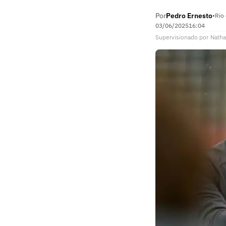
Por
Pedro Ernesto
•
Rio 
03/06/2025
16:04
Supervisionado
por
Natha