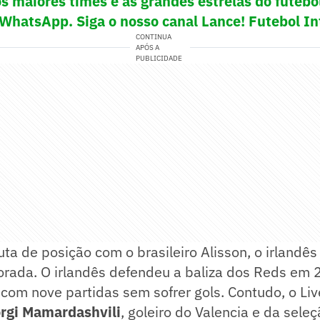
os maiores times e as grandes estrelas do futeb
 WhatsApp. Siga o nosso canal Lance! Futebol In
CONTINUA
APÓS A
PUBLICIDADE
ta de posição com o brasileiro Alisson, o irlandê
orada. O irlandês defendeu a baliza dos Reds em 
com nove partidas sem sofrer gols. Contudo, o Li
rgi Mamardashvili
, goleiro do Valencia e da sele