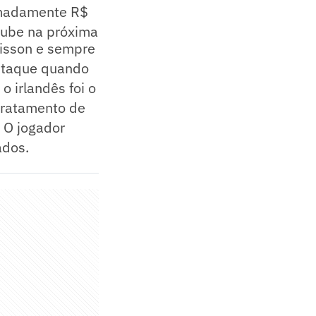
imadamente R$
clube na próxima
lisson e sempre
staque quando
o irlandês foi o
 tratamento de
. O jogador
ados.