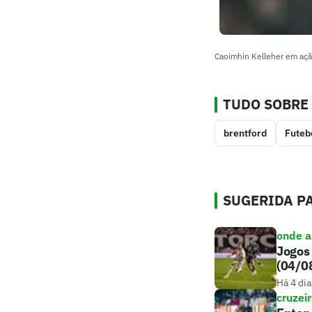
Caoimhin Kelleher em açã
TUDO SOBRE
brentford
Futeb
SUGERIDA PA
onde as
Jogos 
(04/0
Há 4 dia
cruzei