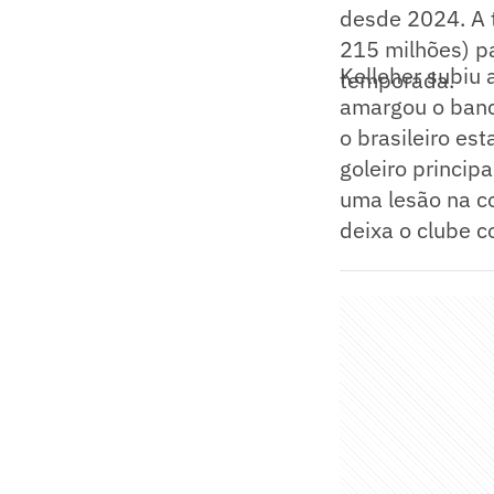
desde 2024. A 
215 milhões) pa
Kelleher subiu 
temporada.
amargou o banc
o brasileiro est
goleiro princip
uma lesão na co
deixa o clube c