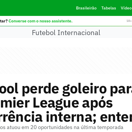
Brasileirão
Tabelas
Vídeo
tar?
Converse com o nosso assistente.
18+ 
Futebol Internacional
ool perde goleiro pa
emier League após
rência interna; ent
os atuou em 20 oportunidades na última temporada