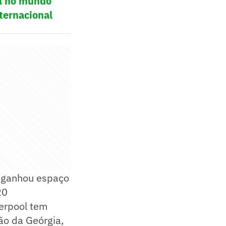
ol no mundo
ternacional
s ganhou espaço
20
verpool tem
ção da Geórgia,