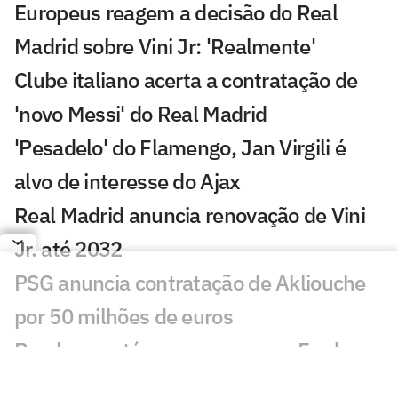
Europeus reagem a decisão do Real
Madrid sobre Vini Jr: 'Realmente'
Clube italiano acerta a contratação de
'novo Messi' do Real Madrid
'Pesadelo' do Flamengo, Jan Virgili é
alvo de interesse do Ajax
Real Madrid anuncia renovação de Vini
Jr. até 2032
PSG anuncia contratação de Akliouche
por 50 milhões de euros
Bracks mantém esperança por Fred no
Atlético: 'Temos essa chama acesa'