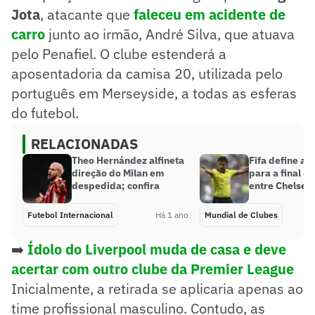
Jota
, atacante que
faleceu em acidente de
carro
junto ao irmão, André Silva, que atuava
pelo Penafiel. O clube estenderá a
aposentadoria da camisa 20, utilizada pelo
português em Merseyside, a todas as esferas
do futebol.
RELACIONADAS
Theo Hernández alfineta
Fifa define a
direção do Milan em
para a final d
despedida; confira
entre Chelsea
Futebol Internacional
Há 1 ano
Mundial de Clubes
➡️
Ídolo do Liverpool muda de casa e deve
acertar com outro clube da Premier League
Inicialmente, a retirada se aplicaria apenas ao
time profissional masculino. Contudo, as