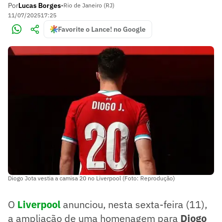
Por
Lucas Borges
•
Rio de Janeiro (RJ)
11/07/2025
17:25
Favorite o Lance! no Google
Diogo Jota vestia a camisa 20 no Liverpool (Foto: Reprodução)
O
Liverpool
anunciou, nesta sexta-feira (11),
a ampliação de uma homenagem para
Diogo