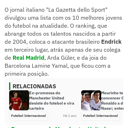
O jornal italiano "La Gazetta dello Sport"
divulgou uma lista com os 10 melhores jovens
do futebol na atualidade. O ranking, que
abrange todos os talentos nascidos a partir
de 2004, coloca o atacante brasileiro
Endrick
em terceiro lugar, atrás apenas de seu colega
de
Real Madrid
, Arda Güler, e da joia do
Barcelona Lamine Yamal, que ficou com a
primeira posição.
RELACIONADAS
Ex-promessa do
Mourinho tent
Manchester United
convencer Cri
desiste do futebol e vira
Ronaldo a deix
carteiro
Nassr; entend
Futebol Internacional
Há 1 ano
Futebol Internacional