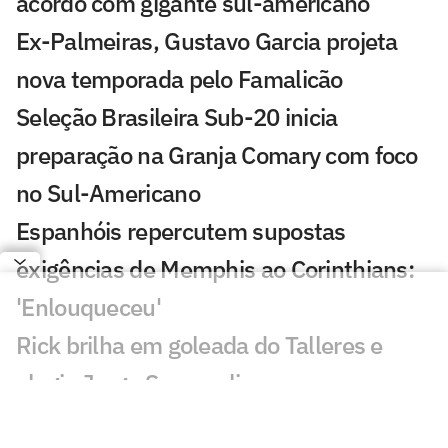
acordo com gigante sul-americano
Ex-Palmeiras, Gustavo Garcia projeta
nova temporada pelo Famalicão
Seleção Brasileira Sub-20 inicia
preparação na Granja Comary com foco
no Sul-Americano
Espanhóis repercutem supostas
exigências de Memphis ao Corinthians:
'Enlouqueceu'
Rick brilha em goleada do Talleres e
elogia Jorge Sampaoli
Aston Villa mira lateral do Atlético de