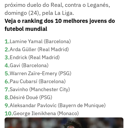
próximo duelo do Real, contra o Leganés,
domingo (24), pela La Liga.
Veja o ranking dos 10 melhores jovens do
futebol mundial
1
.
Lamine Yamal (Barcelona)
2
.
Arda Güller (Real Madrid)
3
.
Endrick (Real Madrid)
4
.
Gavi (Barcelona)
5
.
Warren Zaïre-Emery (PSG)
6
.
Pau Cubarsí (Barcelona)
7
.
Savinho (Manchester City)
8
.
Désiré Doué (PSG)
9
.
Aleksandar Pavlovíc (Bayern de Munique)
10
.
George Ilenikhena (Monaco)