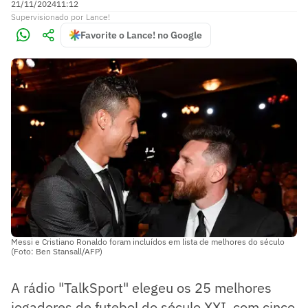
21/11/2024
11:12
Supervisionado
por
Lance!
Favorite o Lance! no Google
Messi e Cristiano Ronaldo foram incluídos em lista de melhores do século
(Foto: Ben Stansall/AFP)
A rádio "TalkSport" elegeu os 25 melhores
jogadores de futebol do século XXI, com cinco