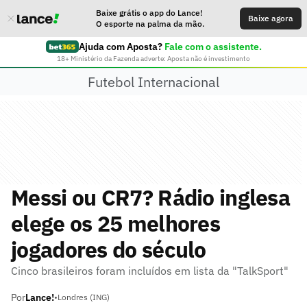
Baixe grátis o app do Lance!
Baixe agora
O esporte na palma da mão.
Ajuda com Aposta?
Fale com o assistente.
18+ Ministério da Fazenda adverte: Aposta não é investimento
Futebol Internacional
Messi ou CR7? Rádio inglesa
elege os 25 melhores
jogadores do século
Cinco brasileiros foram incluídos em lista da "TalkSport"
Por
Lance!
•
Londres (ING)