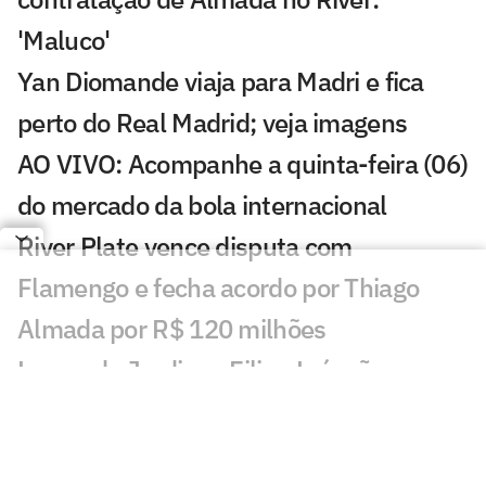
'Maluco'
Yan Diomande viaja para Madri e fica
perto do Real Madrid; veja imagens
AO VIVO: Acompanhe a quinta-feira (06)
do mercado da bola internacional
River Plate vence disputa com
Flamengo e fecha acordo por Thiago
Almada por R$ 120 milhões
Leonardo Jardim e Filipe Luís são
sombras um do outro à frente de
Flamengo e Monaco