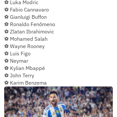
⚽ Luka Modric
⚽ Fabio Cannavaro
⚽ Gianluigi Buffon
⚽ Ronaldo Fenômeno
⚽ Zlatan Ibrahimovic
⚽ Mohamed Salah
⚽ Wayne Rooney
⚽ Luis Figo
⚽ Neymar
⚽ Kylian Mbappé
⚽ John Terry
⚽ Karim Benzema