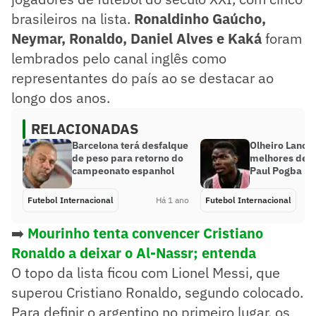
brasileiros na lista.
Ronaldinho Gaúcho,
Neymar, Ronaldo, Daniel Alves e Kaká
foram
lembrados pelo canal inglês como
representantes do país ao se destacar ao
longo dos anos.
RELACIONADAS
Barcelona terá desfalque
Olheiro Lance!
de peso para retorno do
melhores dest
campeonato espanhol
Paul Pogba na
Futebol Internacional
Há 1 ano
Futebol Internacional
➡️
Mourinho tenta convencer Cristiano
Ronaldo a deixar o Al-Nassr; entenda
O topo da lista ficou com Lionel Messi, que
superou Cristiano Ronaldo, segundo colocado.
Para definir o argentino no primeiro lugar, os