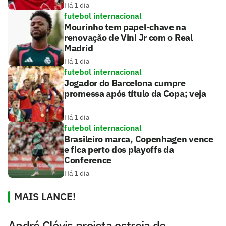
Há 1 dia
futebol internacional
Mourinho tem papel-chave na
renovação de Vini Jr com o Real
Madrid
Há 1 dia
futebol internacional
Jogador do Barcelona cumpre
promessa após título da Copa; veja
Há 1 dia
futebol internacional
Brasileiro marca, Copenhagen vence
e fica perto dos playoffs da
Conference
Há 1 dia
MAIS LANCE!
André Clóvis projeta estreia do