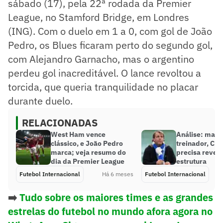
sábado (17), pela 22ª rodada da Premier
League, no Stamford Bridge, em Londres
(ING). Com o duelo em 1 a 0, com gol de João
Pedro, os Blues ficaram perto do segundo gol,
com Alejandro Garnacho, mas o argentino
perdeu gol inacreditável. O lance revoltou a
torcida, que queria tranquilidade no placar
durante duelo.
RELACIONADAS
West Ham vence
Análise: mais
clássico, e João Pedro
treinador, Che
marca; veja resumo do
precisa rever 
dia da Premier League
estrutura
Futebol Internacional
Há 6 meses
Futebol Internacional
➡️
Tudo sobre os maiores times e as grandes
estrelas do futebol no mundo afora agora no