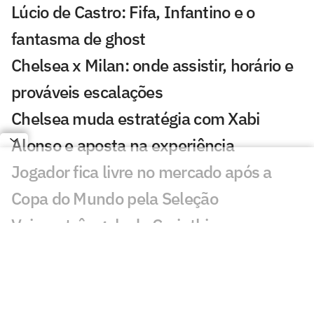
Lúcio de Castro: Fifa, Infantino e o
fantasma de ghost
Chelsea x Milan: onde assistir, horário e
prováveis escalações
Chelsea muda estratégia com Xabi
Alonso e aposta na experiência
Jogador fica livre no mercado após a
Copa do Mundo pela Seleção
Veja os três gols de Corinthians x
Internacional pela Copa do Brasil
Matheus Davó inicia temporada em alta
e celebra grande fase no futebol