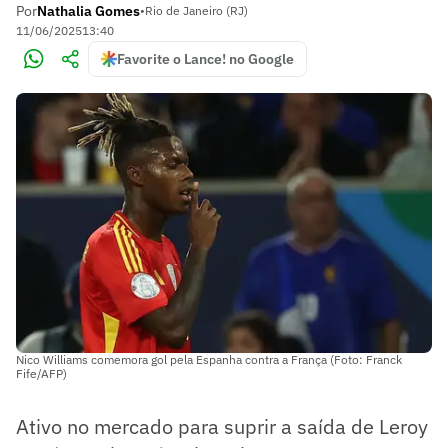
Por
Nathalia Gomes
•
Rio de Janeiro (RJ)
11/06/2025
13:40
Favorite o Lance! no Google
Nico Williams comemora gol pela Espanha contra a França (Foto: Franck
Fife/AFP)
Ativo no mercado para suprir a saída de Leroy