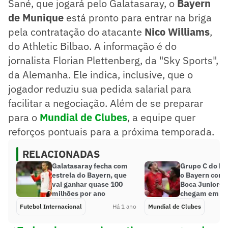
Sané, que jogará pelo Galatasaray, o
Bayern
de Munique
está pronto para entrar na briga
pela contratação do atacante
Nico Williams
,
do Athletic Bilbao. A informação é do
jornalista Florian Plettenberg, da "Sky Sports",
da Alemanha. Ele indica, inclusive, que o
jogador reduziu sua pedida salarial para
facilitar a negociação. Além de se preparar
para o
Mundial de Clubes
, a equipe quer
reforços pontuais para a próxima temporada.
RELACIONADAS
Galatasaray fecha com
Grupo C do Mu
estrela do Bayern, que
o Bayern como
vai ganhar quase 100
Boca Juniors e
milhões por ano
chegam em ba
Futebol Internacional
Há 1 ano
Mundial de Clubes