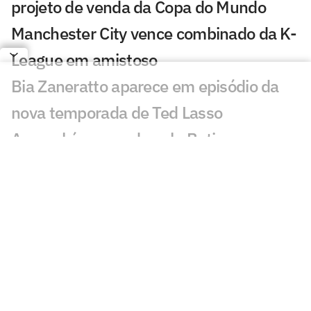
projeto de venda da Copa do Mundo
Manchester City vence combinado da K-
League em amistoso
Bia Zaneratto aparece em episódio da
nova temporada de Ted Lasso
Arsenal é superado pelo Betis em
amistoso com golaço de Deossa
PSG sofre dura derrota em amistoso
pré-temporada para o Mallorca
Com festa, Salah é recebido por
torcedores do Trabzonspor
Real Madrid alcança bilhão em vendas e