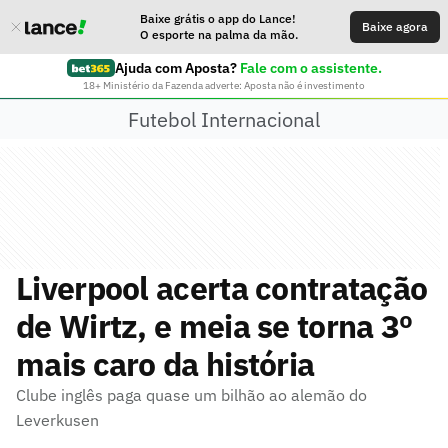
Baixe grátis o app do Lance!
Baixe agora
O esporte na palma da mão.
Ajuda com Aposta?
Fale com o assistente.
18+ Ministério da Fazenda adverte: Aposta não é investimento
Futebol Internacional
Liverpool acerta contratação
de Wirtz, e meia se torna 3º
mais caro da história
Clube inglês paga quase um bilhão ao alemão do
Leverkusen