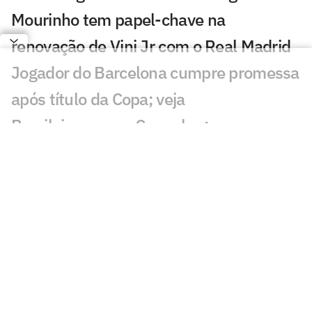
Mourinho tem papel-chave na
renovação de Vini Jr com o Real Madrid
Jogador do Barcelona cumpre promessa
após título da Copa; veja
Brasileiro marca, Copenhagen vence e
fica perto dos playoffs da Conference
André Clóvis projeta estreia do
Académico na elite portuguesa
Ídolo do Liverpool critica ida de Salah ao
Trabzonspor: 'Poderia mais'
Nikão completa 600 jogos na carreira e
celebra marca histórica