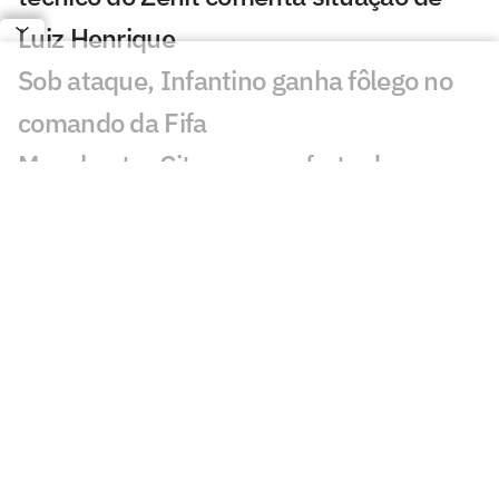
Luiz Henrique
Sob ataque, Infantino ganha fôlego no
comando da Fifa
Manchester City recusa oferta do
Barcelona por Rodri
Jogos de hoje: quem joga no futebol e
onde assistir ao vivo – sexta-feira
(07/08/2026)
Ex-Fluminense entra na mira de
Manchester United e Arsenal, diz jornal
Veja gols em Bayern de Munique x