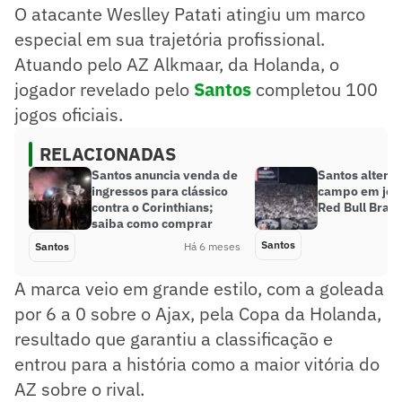
O atacante Weslley Patati atingiu um marco
especial em sua trajetória profissional.
Atuando pelo AZ Alkmaar, da Holanda, o
jogador revelado pelo
Santos
completou 100
jogos oficiais.
RELACIONADAS
Santos anuncia venda de
Santos altera
ingressos para clássico
campo em jogo
contra o Corinthians;
Red Bull Brag
saiba como comprar
Santos
Santos
Há 6 meses
A marca veio em grande estilo, com a goleada
por 6 a 0 sobre o Ajax, pela Copa da Holanda,
resultado que garantiu a classificação e
entrou para a história como a maior vitória do
AZ sobre o rival.