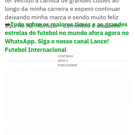
ter vestido a camisa de grandes clubes ao
longo da minha carreira e espero continuar
deixando minha marca e sendo muito feliz
➡️
Tudo sobre os maiores times e as grandes
aqui no AZ Alkmaar - comentou o atacante.
estrelas do futebol no mundo afora agora no
WhatsApp. Siga o nosso canal Lance!
Futebol Internacional
CONTINUA
APÓS A
PUBLICIDADE