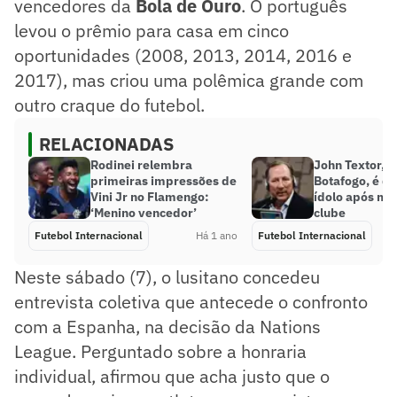
vencedores da
Bola de Ouro
. O português
levou o prêmio para casa em cinco
oportunidades (2008, 2013, 2014, 2016 e
2017), mas criou uma polêmica grande com
outro craque do futebol.
RELACIONADAS
Rodinei relembra
John Textor, 
primeiras impressões de
Botafogo, é d
Vini Jr no Flamengo:
ídolo após m
‘Menino vencedor’
clube
Futebol Internacional
Há 1 ano
Futebol Internacional
Neste sábado (7), o lusitano concedeu
entrevista coletiva que antecede o confronto
com a Espanha, na decisão da Nations
League. Perguntado sobre a honraria
individual, afirmou que acha justo que o