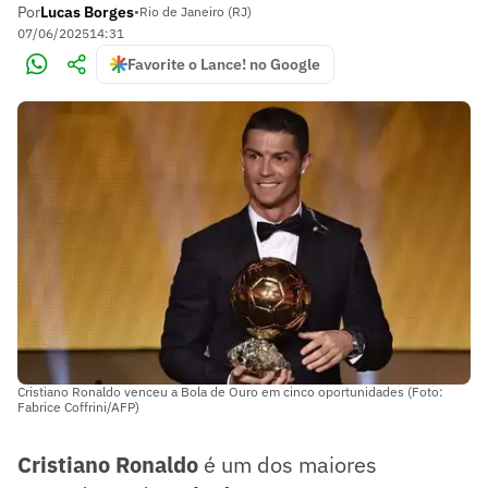
Por
Lucas Borges
•
Rio de Janeiro (RJ)
07/06/2025
14:31
Favorite o Lance! no Google
Cristiano Ronaldo venceu a Bola de Ouro em cinco oportunidades (Foto:
Fabrice Coffrini/AFP)
Cristiano Ronaldo
é um dos maiores