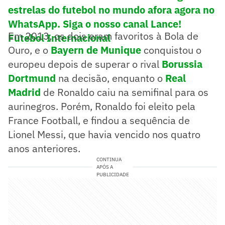
estrelas do futebol no mundo afora agora no
WhatsApp. Siga o nosso canal Lance!
Em 2013, os dois eram favoritos à Bola de
Futebol Internacional
Ouro, e o
Bayern de Munique
conquistou o
europeu depois de superar o rival
Borussia
Dortmund
na decisão, enquanto o
Real
Madrid
de Ronaldo caiu na semifinal para os
aurinegros. Porém, Ronaldo foi eleito pela
France Football, e findou a sequência de
Lionel Messi, que havia vencido nos quatro
anos anteriores.
CONTINUA
APÓS A
PUBLICIDADE