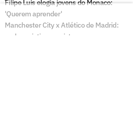
Filipe Luís elogia jovens do Monaco:
'Querem aprender'
Manchester City x Atlético de Madrid:
onde assistir ao amistoso
Arsenal mira novo reforço após
renovação de Vini Jr com o Real Madrid
Análise tática do Guffo: como encaixar
Rodri no Barcelona?
'Herói' do Barcelona vira rival de Messi e
Suárez na MLS
Em meio ao interesse do Flamengo,
técnico do Zenit comenta situação de