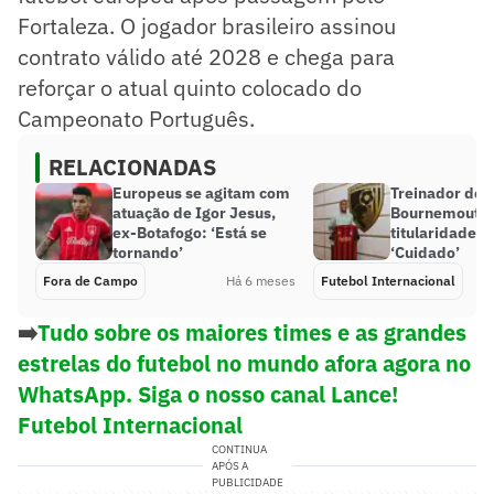
Fortaleza. O jogador brasileiro assinou
contrato válido até 2028 e chega para
reforçar o atual quinto colocado do
Campeonato Português.
RELACIONADAS
Europeus se agitam com
Treinador do
atuação de Igor Jesus,
Bournemouth 
ex-Botafogo: ‘Está se
titularidade d
tornando’
‘Cuidado’
Fora de Campo
Há 6 meses
Futebol Internacional
➡️
Tudo sobre os maiores times e as grandes
estrelas do futebol no mundo afora agora no
WhatsApp. Siga o nosso canal Lance!
Futebol Internacional
CONTINUA
APÓS A
PUBLICIDADE