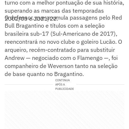
turno com a melhor pontuação de sua história,
superando as marcas das temporadas
O defensor, que acumula passagens pelo Red
2002/03 e 2021/22.
Bull Bragantino e títulos com a seleção
brasileira sub-17 (Sul-Americano de 2017),
reencontrará no novo clube o goleiro Lucão. O
arqueiro, recém-contratado para substituir
Andrew — negociado com o Flamengo —, foi
companheiro de Weverson tanto na seleção
de base quanto no Bragantino.
CONTINUA
APÓS A
PUBLICIDADE