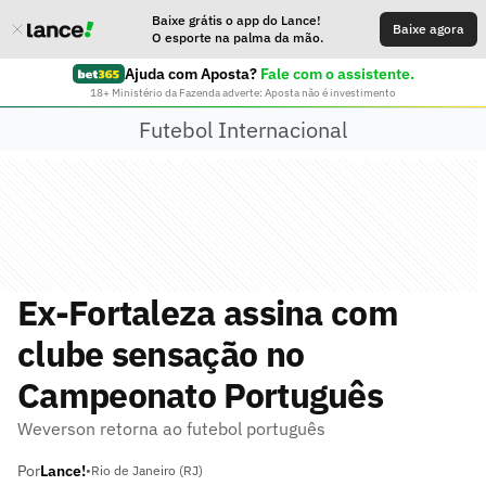
Baixe grátis o app do Lance!
Baixe agora
O esporte na palma da mão.
Ajuda com Aposta?
Fale com o assistente.
18+ Ministério da Fazenda adverte: Aposta não é investimento
Futebol Internacional
Ex-Fortaleza assina com
clube sensação no
Campeonato Português
Weverson retorna ao futebol português
Por
Lance!
•
Rio de Janeiro (RJ)