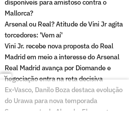
disponíveis para amistoso contra o
Mallorca?
Arsenal ou Real? Atitude de Vini Jr agita
torcedores: 'Vem aí'
Vini Jr. recebe nova proposta do Real
Madrid em meio a interesse do Arsenal
Real Madrid avança por Diomande e
negociação entra na reta decisiva
Ex-Vasco, Danilo Boza destaca evolução
do Urawa para nova temporada
Sem resposta de Almada, Flamengo
avança por Luiz Henrique e prepara