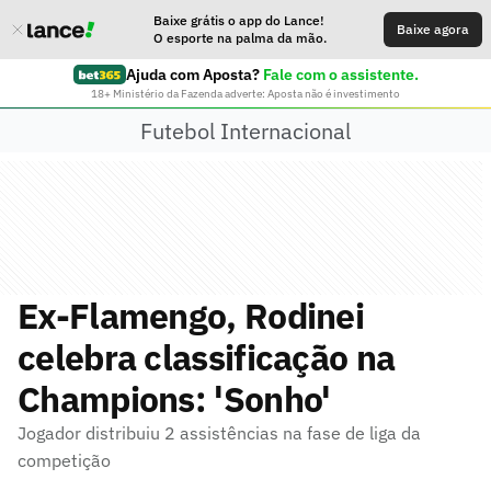
Baixe grátis o app do Lance!
Baixe agora
O esporte na palma da mão.
Ajuda com Aposta?
Fale com o assistente.
18+ Ministério da Fazenda adverte: Aposta não é investimento
Futebol Internacional
Ex-Flamengo, Rodinei
celebra classificação na
Champions: 'Sonho'
Jogador distribuiu 2 assistências na fase de liga da
competição