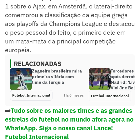
1 sobre o Ajax, em Amsterdã, o lateral-direito
comemorou a classificação da equipe grega
aos playoffs da Champions League e destacou
o peso pessoal do feito, o primeiro dele em
um mata-mata da principal competição
europeia.
RELACIONADAS
Zagueiro brasileiro mira
Torcedores se
primeira vitória com
após derrota 
time da Turquia
Madrid: ‘Livr
Vini Jr e Bell
Futebol Internacional
Há 6 meses
Futebol Internacional
➡️
Tudo sobre os maiores times e as grandes
estrelas do futebol no mundo afora agora no
WhatsApp. Siga o nosso canal Lance!
Futebol Internacional