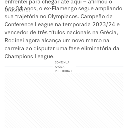
enfrentei para chegar até aqui – afirmou o
Aos 34 anos, o ex-Flamengo segue ampliando
brasileiro.
sua trajetória no Olympiacos. Campeão da
Conference League na temporada 2023/24 e
vencedor de três títulos nacionais na Grécia,
Rodinei agora alcança um novo marco na
carreira ao disputar uma fase eliminatória da
Champions League.
CONTINUA
APÓS A
PUBLICIDADE