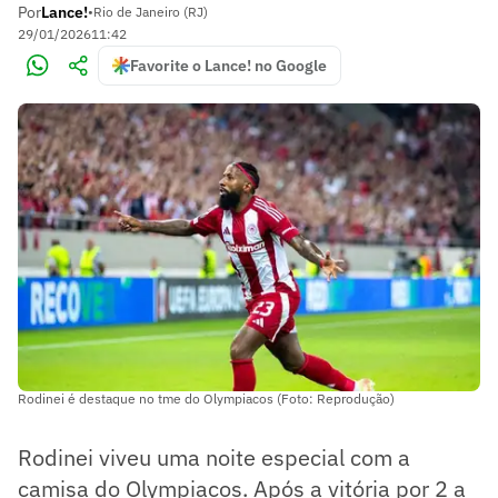
Por
Lance!
•
Rio de Janeiro (RJ)
29/01/2026
11:42
Favorite o Lance! no Google
Rodinei é destaque no tme do Olympiacos (Foto: Reprodução)
Rodinei viveu uma noite especial com a
camisa do Olympiacos. Após a vitória por 2 a