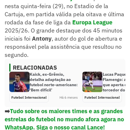
nesta quinta-feira (29), no Estadio de la
Cartuja, em partida válida pela oitava e última
rodada da fase de liga da
Europa League
2025/26. O grande destaque dos 45 minutos
iniciais foi
Antony
, autor do gol de abertura e
responsável pela assistência que resultou no
segundo.
RELACIONADAS
Kaick, ex-Grêmio,
Lucas Paquetá
detalha adaptação ao
Flamengo: a i
futebol norte-americano:
que aperta o 
‘Bem difícil’
torcedor do 
Futebol Internacional
Há 6 meses
Futebol Internacional
➡️
Tudo sobre os maiores times e as grandes
estrelas do futebol no mundo afora agora no
WhatsApp. Siga o nosso canal Lance!