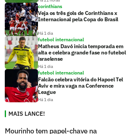
Há 21 horas
corinthians
Veja os três gols de Corinthians x
Internacional pela Copa do Brasil
Há 1 dia
futebol internacional
Matheus Davó inicia temporada em
alta e celebra grande fase no futebol
israelense
Há 1 dia
futebol internacional
Falcão celebra vitória do Hapoel Tel
Aviv e mira vaga na Conference
League
Há 1 dia
MAIS LANCE!
Mourinho tem papel-chave na