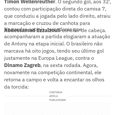
Timon Wellenreuther
. O segundo gol, aos 32',
contou com participação direta do camisa 7,
que conduziu a jogada pelo lado direito, atraiu
a marcação e cruzou de canhota para
Nas redes sociais, torcedores que
Abdessamad Ezzalzouli
concluir de cabeça.
acompanharam a partida elogiaram a atuação
de Antony na etapa inicial. O brasileiro não
marcava há oito jogos, tendo seu último gol
justamente na Europa League, contra o
Dinamo Zagreb
, na sexta rodada. Agora,
novamente na competição continental, ele
retorna a campo e volta a encantar os olhos
da torcida:
CONTINUA
APÓS A
PUBLICIDADE