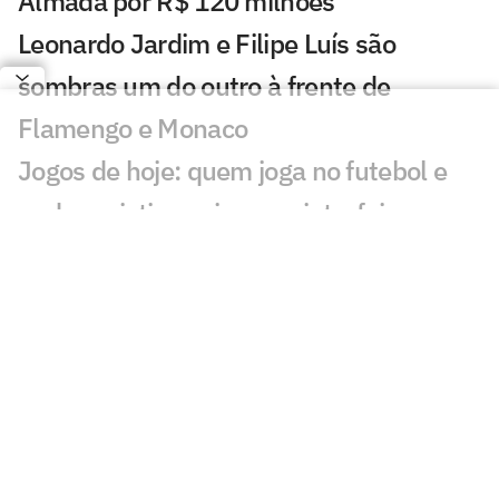
Almada por R$ 120 milhões
Leonardo Jardim e Filipe Luís são
sombras um do outro à frente de
Flamengo e Monaco
Jogos de hoje: quem joga no futebol e
onde assistir ao vivo – quinta-feira
(06/08/2026)
Messi brilha em primeiro jogo como
titular no Inter Miami pós-Copa
Kerolin no Barcelona: 'Vir para cá me
aproxima de ser a melhor do mundo'
Fifa pede desculpas a federações por