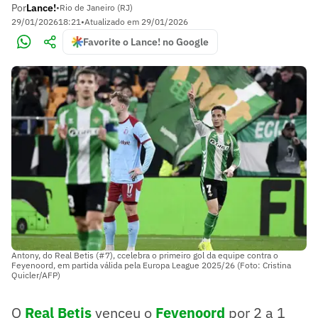
Por
Lance!
•
Rio de Janeiro (RJ)
29/01/2026
18:21
•
Atualizado em
29/01/2026
Favorite o Lance! no Google
Antony, do Real Betis (#7), ccelebra o primeiro gol da equipe contra o
Feyenoord, em partida válida pela Europa League 2025/26 (Foto: Cristina
Quicler/AFP)
O
Real Betis
venceu o
Feyenoord
por 2 a 1