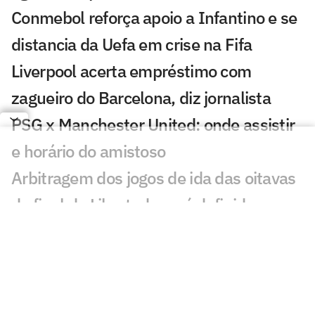
Conmebol reforça apoio a Infantino e se
distancia da Uefa em crise na Fifa
Liverpool acerta empréstimo com
zagueiro do Barcelona, diz jornalista
PSG x Manchester United: onde assistir
e horário do amistoso
Arbitragem dos jogos de ida das oitavas
de final da Libertadores é definida
Sneijder é sincero sobre astro do
Corinthians e revela proposta do Brasil
André brilha, e Wolverhampton avança
na Copa da Liga Inglesa