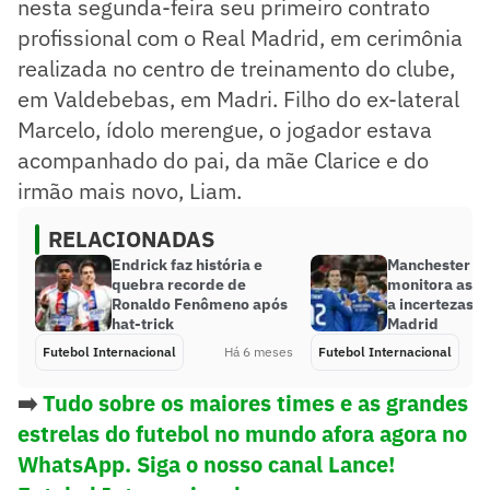
nesta segunda-feira seu primeiro contrato
profissional com o Real Madrid, em cerimônia
realizada no centro de treinamento do clube,
em Valdebebas, em Madri. Filho do ex-lateral
Marcelo, ídolo merengue, o jogador estava
acompanhado do pai, da mãe Clarice e do
irmão mais novo, Liam.
RELACIONADAS
Endrick faz história e
Manchester Ci
quebra recorde de
monitora astr
Ronaldo Fenômeno após
a incertezas n
hat-trick
Madrid
Futebol Internacional
Há 6 meses
Futebol Internacional
➡️
Tudo sobre os maiores times e as grandes
estrelas do futebol no mundo afora agora no
WhatsApp. Siga o nosso canal Lance!