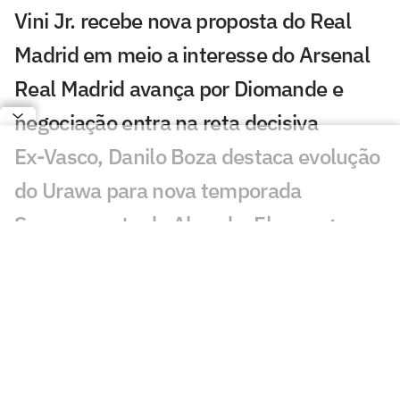
Vini Jr. recebe nova proposta do Real
Madrid em meio a interesse do Arsenal
Real Madrid avança por Diomande e
negociação entra na reta decisiva
Ex-Vasco, Danilo Boza destaca evolução
do Urawa para nova temporada
Sem resposta de Almada, Flamengo
avança por Luiz Henrique e prepara
proposta milionária
Jogador morre após ser atingido por raio
durante partida de futebol na Tailândia
Europeus reagem a Estevão em Chelsea