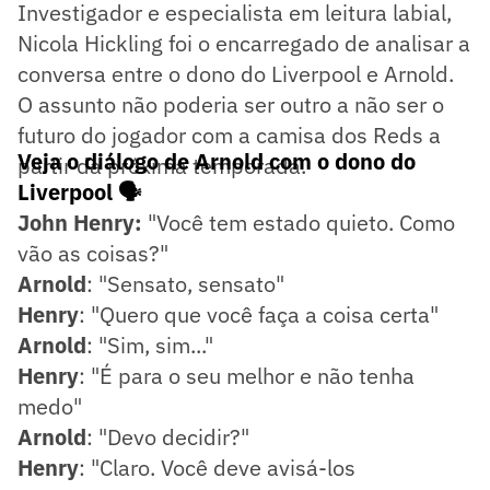
Investigador e especialista em leitura labial,
Nicola Hickling foi o encarregado de analisar a
conversa entre o dono do Liverpool e Arnold.
O assunto não poderia ser outro a não ser o
futuro do jogador com a camisa dos Reds a
Veja o diálogo de Arnold com o dono do
partir da próxima temporada.
Liverpool 🗣️
John Henry:
"Você tem estado quieto. Como
vão as coisas?"
Arnold
: "Sensato, sensato"
Henry
: "Quero que você faça a coisa certa"
Arnold
: "Sim, sim..."
Henry
: "É para o seu melhor e não tenha
medo"
Arnold
: "Devo decidir?"
Henry
: "Claro. Você deve avisá-los