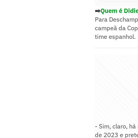
➡️
Quem é Didie
Para Deschamps
campeã da Copa
time espanhol.
- Sim, claro, h
de 2023 e pret