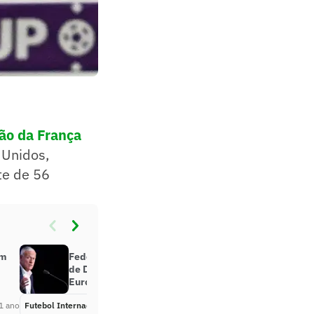
ão da França
 Unidos,
te de 56
om
Federação da França define futuro
de Deschamps após eliminação na
Eurocopa
1 ano
Futebol Internacional
Há 2 anos