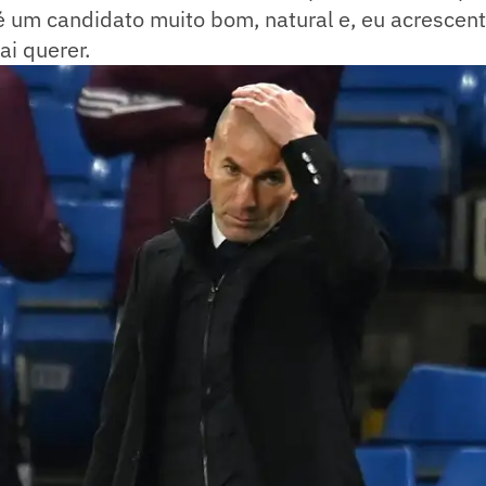
é um candidato muito bom, natural e, eu acrescent
ai querer.