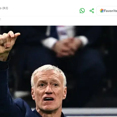
o (RJ)
Favorit
!