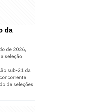
o da
do de 2026,
da seleção
ção sub-21 da
 concorrente
do de seleções