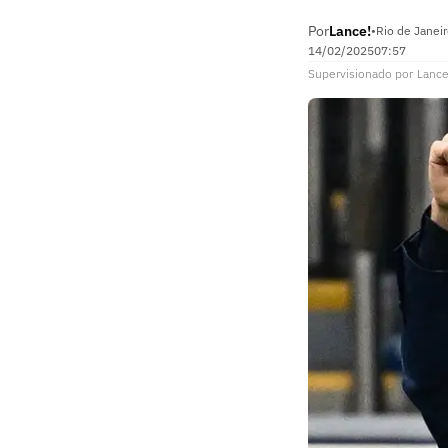
Por
Lance!
•
Rio de Janeir
14/02/2025
07:57
Supervisionado
por
Lance