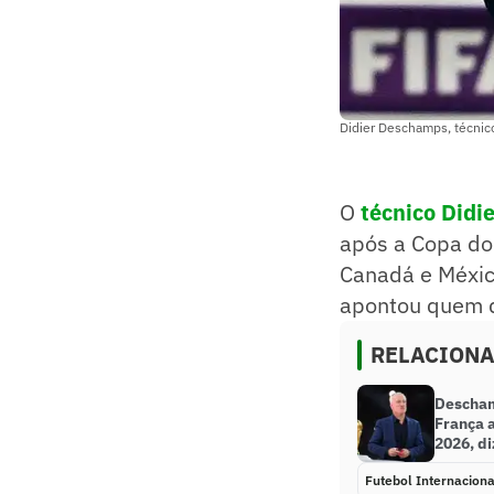
Didier Deschamps, técnic
O
técnico Didi
após a Copa do
Canadá e México
apontou quem d
RELACION
Descham
França 
2026, di
Futebol Internaciona