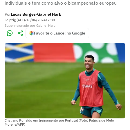
individuais e tem como alvo o bicampeonato europeu
Por
Lucas Borges
Gabriel Harb
•
Leipzig (ALE)
•
18/06/2024
12:30
Supervisionado
por
Gabriel Harb
Favorite o Lance! no Google
Cristiano Ronaldo em treinamento por Portugal (Foto: Patricia de Melo
Moreira/AFP)