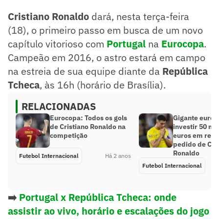
Cristiano Ronaldo
dará, nesta terça-feira
(18), o primeiro passo em busca de um novo
capítulo vitorioso com
Portugal
na
Eurocopa
.
Campeão em 2016, o astro estará em campo
na estreia de sua equipe diante da
República
Tcheca
, às 16h (horário de Brasília).
RELACIONADAS
Eurocopa: Todos os gols
Gigante europ
de Cristiano Ronaldo na
investir 50 mi
competição
euros em refo
pedido de Cri
Ronaldo
Futebol Internacional
Há 2 anos
Futebol Internacional
➡️
Portugal x República Tcheca: onde
assistir ao vivo, horário e escalações do jogo