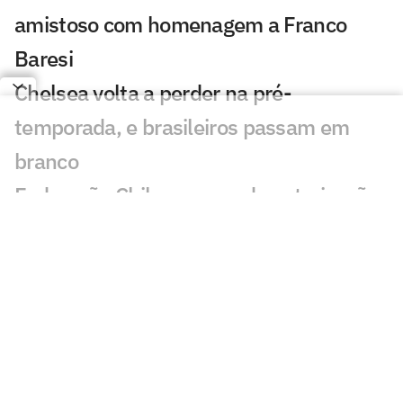
amistoso com homenagem a Franco
Baresi
Chelsea volta a perder na pré-
temporada, e brasileiros passam em
branco
Federação Chilena concede autorização
especial para Vozinha; entenda
Veja gol em Chelsea x Juventus: Edon
Zhegrova decide amistoso
AO VIVO: Acompanhe a quarta-feira
(05) do mercado da bola internacional
Arsenal avança por Bruno Guimarães e