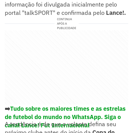
informação foi divulgada inicialmente pelo
portal "talkSPORT" e confirmada pelo
Lance!.
CONTINUA
APÓS A
PUBLICIDADE
➡️
Tudo sobre os maiores times e as estrelas
de futebol do mundo no WhatsApp. Siga o
A tendência é de que o volante defina seu
canal Lance! Fut Internacional
próximo clube antes do início da
Copa do