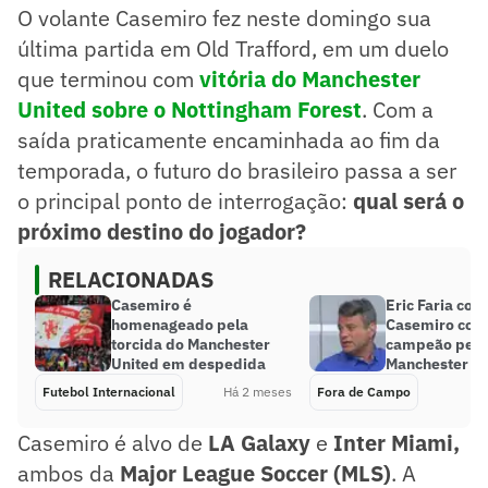
O volante Casemiro fez neste domingo sua
última partida em Old Trafford, em um duelo
que terminou com
vitória do Manchester
United sobre o Nottingham Forest
. Com a
saída praticamente encaminhada ao fim da
temporada, o futuro do brasileiro passa a ser
o principal ponto de interrogação:
qual será o
próximo destino do jogador?
RELACIONADAS
Casemiro é
Eric Faria co
homenageado pela
Casemiro com
torcida do Manchester
campeão pelo
United em despedida
Manchester Ci
Futebol Internacional
Há 2 meses
Fora de Campo
Casemiro é alvo de
LA Galaxy
e
Inter Miami,
ambos da
Major League Soccer (MLS)
. A