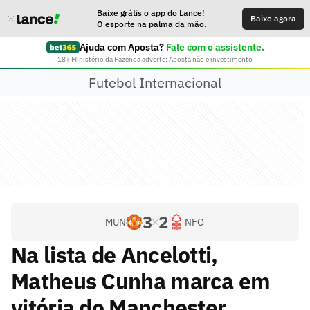
Baixe grátis o app do Lance!
Baixe agora
O esporte na palma da mão.
Ajuda com Aposta?
Fale com o assistente.
18+ Ministério da Fazenda adverte: Aposta não é investimento
Futebol Internacional
3
2
MUN
NFO
Na lista de Ancelotti,
Matheus Cunha marca em
vitória do Manchester