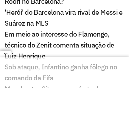
Rodri no Barcelona?
'Herói' do Barcelona vira rival de Messi e
Suárez na MLS
Em meio ao interesse do Flamengo,
técnico do Zenit comenta situação de
Luiz Henrique
Sob ataque, Infantino ganha fôlego no
comando da Fifa
Manchester City recusa oferta do
Barcelona por Rodri
Jogos de hoje: quem joga no futebol e
onde assistir ao vivo – sexta-feira