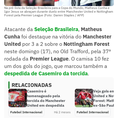
Na pré-lista da Seleção Brasileira para a Copa do Mundo, Matheus Cunha e
Igor Jesus se abraçam durante duelo entre Manchester United e Nottingham
Forest pela Premier League (Foto: Darren Staples / AFP)
Atacante da
Seleção Brasileira
,
Matheus
Cunha
foi destaque na vitória do
Manchester
United
por 3 a 2 sobre o
Nottingham Forest
neste domingo (17), no Old Trafford, pela 37ª
rodada da
Premier League
. O camisa 10 fez
um dos gols do jogo, que marcou também a
despedida de Casemiro da torcida
.
RELACIONADAS
Casemiro é
Veja gols em 
homenageado pela
United x Nott
torcida do Manchester
Forest: Mathe
United em despedida
ex-São Paulo
Futebol Internacional
Há 2 meses
Futebol Internacional