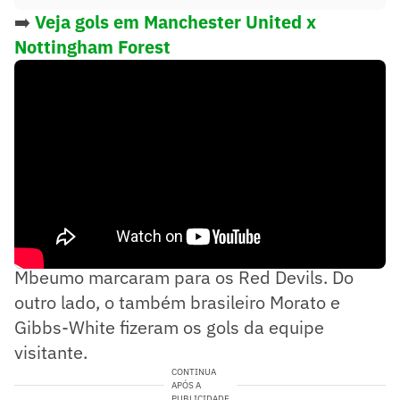
➡️
Veja gols em Manchester United x
Nottingham Forest
Além do atacante, Luke Shaw e Bryan
Mbeumo marcaram para os Red Devils. Do
outro lado, o também brasileiro Morato e
Gibbs-White fizeram os gols da equipe
visitante.
CONTINUA
APÓS A
PUBLICIDADE