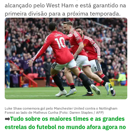
alcançado pelo West Ham e está garantido na
primeira divisão para a próxima temporada.
Luke Shaw comemora gol pelo Manchester United contra o Nottingham
Forest ao lado de Matheus Cunha (Foto: Darren Staples / AFP)
➡️
Tudo sobre os maiores times e as grandes
estrelas do futebol no mundo afora agora no