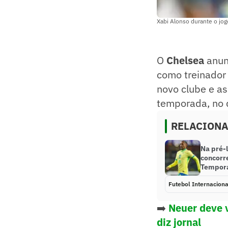
Xabi Alonso durante o jog
O
Chelsea
anun
como treinador
novo clube e as
temporada, no d
RELACION
Na pré-l
concorr
Tempora
Futebol Internaciona
➡️
Neuer deve 
diz jornal