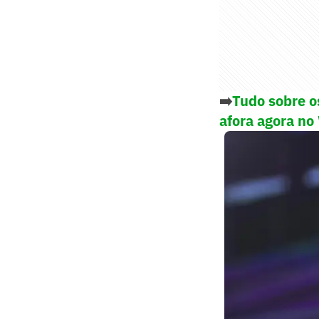
➡️
Tudo sobre o
afora agora no