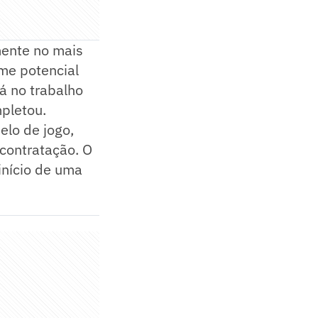
ente no mais
rme potencial
tá no trabalho
mpletou.
elo de jogo,
 contratação. O
início de uma