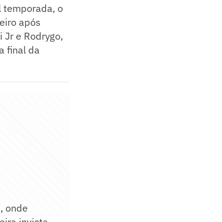
l temporada, o
eiro após
i Jr e Rodrygo,
 final da
, onde
ira invicta,