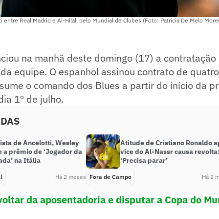
o entre Real Madrid e Al-Hilal, pelo Mundial de Clubes (Foto: Patricia De Melo More
ciou na manhã deste domingo (17) a contratação
 da equipe. O espanhol assinou contrato de quatr
sume o comando dos Blues a partir do início da p
ia 1º de julho.
ADAS
ista de Ancelotti, Wesley
Atitude de Cristiano Ronaldo 
e a prêmio de ‘Jogador da
vice do Al-Nassr causa revolta
da’ na Itália
‘Precisa parar’
l
Há 2 meses
Fora de Campo
Há 2 
voltar da aposentadoria e disputar a Copa do M