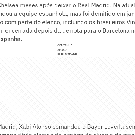
Chelsea meses após deixar o Real Madrid. Na atua
ndou a equipe espanhola, mas foi demitido em jan
o com parte do elenco, incluindo os brasileiros Vin
 encerrada depois da derrota para o Barcelona na
Espanha.
CONTINUA
APÓS A
PUBLICIDADE
Madrid, Xabi Alonso comandou o Bayer Leverkusen
imeiro título alemão da história do clube e de mane