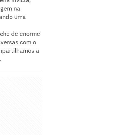
agem na
tando uma
nche de enorme
nversas com o
ompartilhamos a
.