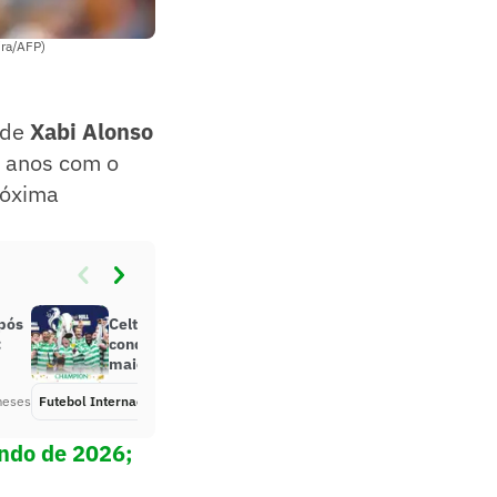
ira/AFP)
 de
Xabi Alonso
o anos com o
róxima
após
Celtic vira sobre o Hearts,
:
conquista 56º título e se torna o
maior campeão da Escócia
meses
Futebol Internacional
Há 2 meses
undo de 2026;